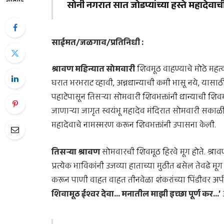
SHARE
सोनी नगरात सात जोडप्यांच्या हस्ते महादेवा
साईमत/जळगाव/प्रतिनिधी :
श्रावण महिन्यात सोमवारी
शिवमूठ वाहण्याचे मोठे महत्
घरात भरभराट व्हावी, अन्नधान्याची कमी भासू नये, यासाठ
पहाटेपासून तिसऱ्या सोमवारी शिवभक्तांनी धान्याची शि
जाणाऱ्या जागृत स्वयंभू महादेव मंदिरात सोमवारी सकाळी स
महादेवाचे नामस्मरण करून शिवभक्तांनी उपासना केली.
तिसऱ्या श्रावण
सोमवारची शिवमूठ हिरवे मूग होते. श्राव
प्रत्येक भाविकांनी उजव्या हाताच्या मुठीत बसेल तेवढे मू
करून पाणी वाहत वाहत तीनवेळा शंकरांच्या पिंडीवर अर्प
शिवामूठ ईश्वर देवा… मनातील माझी इच्छा पूर्ण कर…’