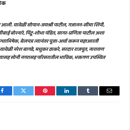
षेक
ात आली. यावेळी सोपान-जयश्री पाटील, गजानन-सीमा शिंपी,
ाई बोरनारे, पिंटू-शोभा पंडित, सागर-प्रणिता पाटील अशा
दुग्धाभिषेक, बेलपत्र त्यानंतर पूजा-अर्चा करून महाआरती
यावेळी नरेश बागडे, मधुकर ठाकरे, सरदार राजपूत, नारायण
ांच्यासह सोनी नगरासह परिसरातील भाविक, भक्तगण उपस्थित
Facebook
Twitter
Pinterest
LinkedIn
Tumblr
Email