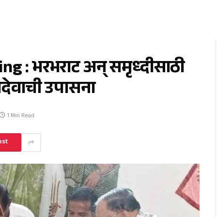
g : भरभराट अन्‌ समृध्दीसाठी
ादेवाची उपासना
1 Min Read
est