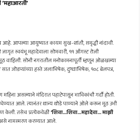
ची ‘महाआरती’
व आहे. आपल्या आयुष्यात कायम सुख-शांती, समृद्धी नांदावी.
ी जागृत स्वयंभू महादेवाला सोमवारी, ११ ऑगस्ट रोजी
वमूठ वाहिली. सोनी नगरातील मनोकामनापूर्ती म्हणून ओळखल्या
ात जोडप्यांच्या हस्ते जलाभिषेक, दुग्धाभिषेक, १०८ बेलपत्र,
ण महिना असल्याने मंदिरात पहाटेपासून भाविकांची गर्दी होती.
ग घेण्यात आले. त्यानंतर धान्य थोडे पाण्याने ओले करून मूठ उभी
ण केली. तसेच प्रत्येकवेळी
‘शिवा…शिवा…महादेवा… माझी
असे नामस्मरण करण्यात आले.