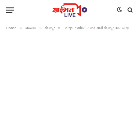
Home
»
जळगाव
»
फैजपूर
»
Faizpur:दामिनी सराफ यांनी फैजपूर नगराध्यक्षपदाचा पदभार स्वीकारला