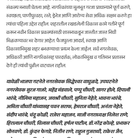
संकल्प मनाशी घेतला आहे. नागरिकांच्या मूलभूत गरजा प्राधान्याने पूर्ण करणे,
स्वच्छता, पाणीपुरवठा, रस्ते, ड्रेनेज आणि आरोग्य सेवा अधिक सक्षम करणे हा
त्यांचा पहिला उद्देश राहील. शहरातील रखडलेली विकास कामे गतीने पूर्ण
करून नवीन विकास प्रकल्पांसाठी शासनाकडून जास्तीत जास्त निधी
मिळवण्यावर भर देणार आहेत. फैजपुरला आदर्श, स्वच्छ आणि
विकासाभिमुख शहर बनवण्याचा प्रयत्न केला जाईल. सर्व नगरसेवक,
अधिकारी आणि नागरिकांसह पारदर्शक, लोकाभिमुख व गतिमान प्रशासन
देणे ही त्यांची पुढील वाटचाल राहील.
यावेळी भाजपा गटनेते नगरसेवक सिद्धेश्वर वाघुळदे, उपघटनेते
नगरसेवक सुरज गाजरे, महेंद्र मंडवाले, पप्पू चौधरी, सागर होले, दिपाली
भारंबे, नीलिमा महाजन, जयश्री चौधरी, सुनिता नेहेते, भावना भारंबे,
अमिता चौधरी यांच्यासह पवन सराफ, हेमराज चौधरी, अनंता नेहेते,
संदीप भारंबे, चंदू कोळी, राजेश महाजन, माजी नगराध्यक्ष निलेश राणे,
हिरालाल चौधरी, विलास चौधरी, हर्षल पाटील, डॉ.नरेंद्र कोल्हे, प्रभाकर
सोनवणे, डॉ. कुंदन फेगडे, नितीन राणे, राहुल गुजराथी, राकेश जैन,