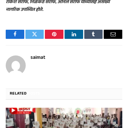
राकेश सराफ, निळकंठ सराफ, अनिल सराफ यांच्यासह असंख्य
नागरिक उपस्थित होते.
Facebook
Twitter
Pinterest
LinkedIn
Tumblr
Email
saimat
RELATED
POSTS