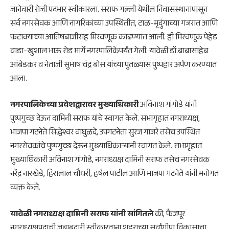
जानेवारी रोजी पदभार स्वीकारला. सराफ गल्ली येथील निवासस्थानापासून
सर्व नगरसेवक आणि नागरिकांच्या उपस्थितीत, टाळ-मृदुंगाच्या गजरात आणि
फटाक्यांच्या आतिषबाजीसह मिरवणूक काढण्यात आली. ही मिरवणूक पेहेड
वाडा-खुशाल भाऊ रोड मार्गे नगरपालिकेपर्यंत गेली. यावेळी डॉ.बाबासाहेब
आंबेडकर व नेताजी सुभाष चंद्र बोस यांच्या पुतळ्यास पुष्पहार अर्पण करण्यात
आला.
नगरपालिकेच्या प्रवेशद्वारावर मुख्याधिकारी
अविनाश गांगोडे यांनी
पुष्पगुच्छ देऊन दामिनी सराफ यांचे स्वागत केले. सभागृहात नगराध्यक्ष,
भाजपा गटनेते सिद्धेश्वर वाघुळदे, उपगटनेता सुरज गाजरे तसेच उपस्थित
नगरसेवकांचे पुष्पगुच्छ देऊन मुख्याधिकाऱ्यांनी स्वागत केले. सभागृहात
मुख्याधिकारी अविनाश गांगोडे, नगराध्यक्ष दामिनी सराफ तसेच नगरसेवक
नरेंद्र नारखेडे, हिरालाल चौधरी, हर्षल पाटील आणि भाजपा गटनेते यांनी मनोगत
व्यक्त केले.
यावेळी नगराध्यक्ष दामिनी सराफ यांनी सांगितले
की, फैजपूर
नगराध्यक्षपदाची जबाबदारी स्वीकारताना शहराच्या सर्वांगीण विकासाचा