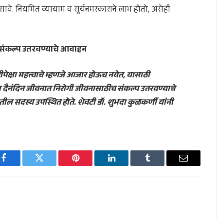
असावे. नियमित व्यायाम व सूर्यनमस्काराने लाभ होतो, असेही
संकल्प उतरवण्याचे आवाहन
ीपेक्षा महत्त्वाचे म्हणजे आजार होऊच नयेत, यासाठी
या दैनंदिन जीवनात निरोगी जीवनासाठीच संकल्प उतरवण्याचे
ातील सदस्य उपस्थित होते. शेवटी डॉ. शुभदा कुळकर्णी यांनी
Facebook
Twitter
Pinterest
LinkedIn
Tumblr
Email