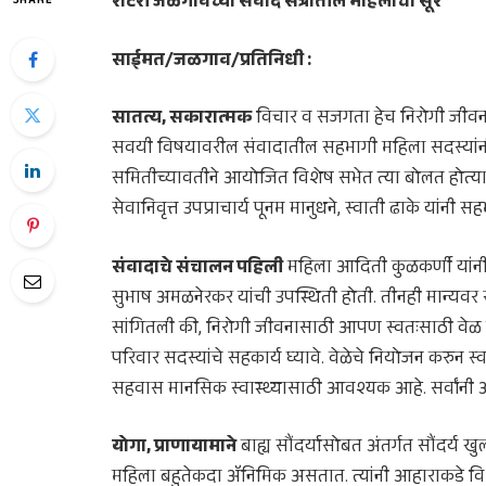
रोटरी जळगावच्या संवाद सत्रातील महिलांचा सूर
SHARE
साईमत/जळगाव/प्रतिनिधी :
सातत्य, सकारात्मक
विचार व सजगता हेच निरोगी जीवन
सवयी विषयावरील संवादातील सहभागी महिला सदस्यांनी केल
समितीच्यावतीने आयोजित विशेष सभेत त्या बोलत होत्या. 
सेवानिवृत्त उपप्राचार्य पूनम मानुधने, स्वाती ढाके यांनी 
संवादाचे संचालन पहिली
महिला आदिती कुळकर्णी यांनी 
सुभाष अमळनेरकर यांची उपस्थिती होती. तीनही मान्यवर
सांगितली की, निरोगी जीवनासाठी आपण स्वतःसाठी वेळ क
परिवार सदस्यांचे सहकार्य घ्यावे. वेळेचे नियोजन करुन स
सहवास मानसिक स्वास्थ्यासाठी आवश्यक आहे. सर्वांनी आ
योगा, प्राणायामाने
बाह्य सौंदर्यासोबत अंतर्गत सौंदर्य खु
महिला बहुतेकदा ॲनिमिक असतात. त्यांनी आहाराकडे विशे