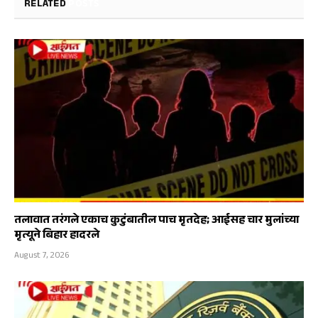
RELATED
POSTS
तलावात तरंगले एकाच कुटुंबातील पाच मृतदेह; आईसह चार मुलांच्या
मृत्यूने बिहार हादरले
August 7, 2026