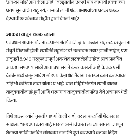
‘ॲक्शन मोड’ ऑन केला आहे. जिल्ह्यातील एकही पात्र लाभार्थी हक्काच्या
घरापासून वंचित राहू नये, यासाठी त्यांनी थेट लाभार्थ्यांच्या घरांवर धडक
देण्याची धडाकेबाज मोहीम हाती घेतली आहे!
आकडा वाचून थक्क व्हाल!
पंतप्रधान आवास योजना टप्पा-१ अंतर्गत जिल्ह्यात तब्बल 76,754 घरकुलांना
मंजुरी मिळाली होती. त्यापैकी बहुतांश घरं चकाचक तयार झाली आहेत, पण…
अजूनही 5,949 घरकुलं अपूर्ण अवस्थेत लटकलेली आहेत. हाच प्रलंबित
आकडा संपवण्यासाठी आता प्रशासनाने कंबर कसली आहे.केवळ एसी
केबिनमध्ये बसून आदेश सोडण्यापेक्षा थेट मैदानात उतरून काम करण्यावर
सीईओ करिश्मा नायर यांचा भर आहे. याच मोहिमेअंतर्गत त्यांनी यावल
तालुक्यातील डांभूर्णी आणि धरणगाव तालुक्यातील नांदेड येथे अचानक भेटी
दिल्या.
तिथे जाऊन त्यांनी नुसती पाहणी केली नाही, तर लाभार्थ्यांशी थेट संवाद
साधला. “अडचण काय आहे भाऊ?” असं विचारत त्यांच्या समस्या जाणून
घेतल्या आणि प्रलंबित बांधकाम तातडीने पूर्ण करण्याचे कडक निर्देश