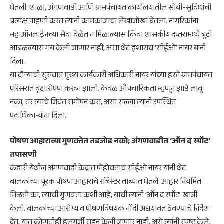
घेतली. शाळा, अंगणवाडी आणि ग्रामपंचायत कार्यालयातील सोयी-सुविधांची
प्रत्यक्ष पाहणी करत त्यांनी कामकाजाचा लेखाजोखा घेतला. नागरिकांना
महाऑनलाईनच्या सेवा वेळेत न मिळाल्यास किंवा शासकीय दप्तरामध्ये त्रुटी
आढळल्यास गय केली जाणार नाही, असा थेट इशाराच ‘सीईओ’ नायर यांनी
दिला.
​या दौऱ्याची सुरुवात मुख्य कार्यकारी अधिकारी नायर यांच्या हस्ते ग्रामपंचायत
परिसरात वृक्षारोपण करून झाली. केवळ औपचारिकता म्हणून झाडे लावू
नका, तर त्याचे जिवंत संगोपन करा, असा सल्ला त्यांनी उपस्थित
पदाधिकाऱ्यांना दिला.
​पोषण आहाराच्या गुणवत्तेत तडजोड नको; अंगणवाडीत ‘ऑन द स्पॉट’
तपासणी
​कंडारी येथील अंगणवाडी केंद्रात पोहोचताच सीईओ नायर यांनी थेट
बालकांच्या पूरक पोषण आहाराचे रजिस्टर ताब्यात घेतले. आहार नियमित
मिळतो का, त्याची गुणवत्ता कशी आहे, याची त्यांनी ‘ऑन द स्पॉट’ खात्री
केली. बालकांच्या आरोग्य व पोषणविषयक नोंदी अद्ययावत ठेवण्याचे निर्देश
देत, यात कोणतीही हलगर्जी सहन केली जाणार नाही, असे त्यांनी स्पष्ट केले.