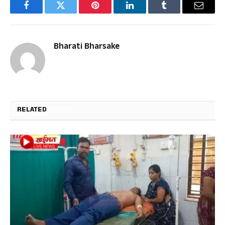
Facebook
Twitter
Pinterest
LinkedIn
Tumblr
Email
Bharati Bharsake
RELATED
POSTS