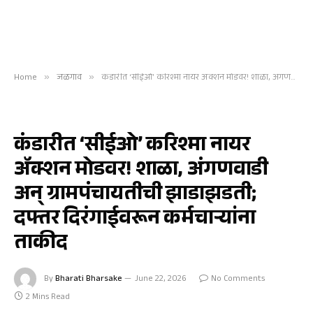
Home
»
जळगाव
»
कंडारीत ‘सीईओ’ करिश्मा नायर ॲक्शन मोडवर! शाळा, अंगणवाडी अन् ग्रामपंचायतीची झाडाझडती; दफ्तर दिरंगाईवरून कर्मचाऱ्यांना ताकीद
जळगाव
कंडारीत ‘सीईओ’ करिश्मा नायर
ॲक्शन मोडवर! शाळा, अंगणवाडी
अन् ग्रामपंचायतीची झाडाझडती;
दफ्तर दिरंगाईवरून कर्मचाऱ्यांना
ताकीद
By
Bharati Bharsake
June 22, 2026
No Comments
2 Mins Read