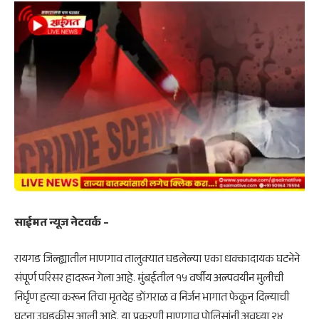
साईमत न्यूज नेटवर्क –
रायगड जिल्ह्यातील माणगाव तालुक्यात घडलेल्या एका धक्कादायक घटनेने
संपूर्ण परिसर हादरून गेला आहे. मुंबईतील १५ वर्षीय अल्पवयीन मुलीची
निर्घृण हत्या करून तिचा मृतदेह डोंगराळ व निर्जन भागात फेकून दिल्याची
घटना उघडकीस आली आहे. या प्रकरणी माणगाव पोलिसांनी अवघ्या २४