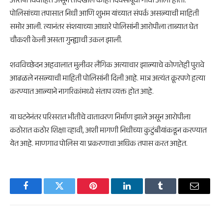
आरोपी विवाहित असून तोदेखील काही दिवसांपूर्वी गावी आला होता.
पोलिसांच्या तपासात निधी आणि शुभम यांच्यात संपर्क असल्याची माहिती
समोर आली. त्यानंतर संशयाच्या आधारे पोलिसांनी आरोपीला ताब्यात घेत
चौकशी केली असता गुन्ह्याची उकल झाली.
शवविच्छेदन अहवालात मुलीवर लैंगिक अत्याचार झाल्याचे कोणतेही पुरावे
आढळले नसल्याची माहिती पोलिसांनी दिली आहे. मात्र अत्यंत क्रूरपणे हत्या
करण्यात आल्याने नागरिकांमध्ये संताप व्यक्त होत आहे.
या घटनेनंतर परिसरात भीतीचे वातावरण निर्माण झाले असून आरोपीला
कठोरात कठोर शिक्षा व्हावी, अशी मागणी निधीच्या कुटुंबीयांकडून करण्यात
येत आहे. माणगाव पोलिस या प्रकरणाचा अधिक तपास करत आहेत.
Facebook
Twitter
Pinterest
LinkedIn
Tumblr
Email