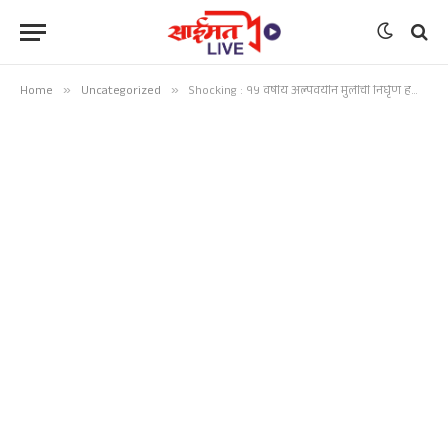
Home
»
Uncategorized
»
Shocking : १५ वर्षीय अल्पवयीन मुलीची निर्घृण हत्या; २४ तासांत आरोपी जेरबंद