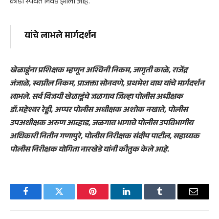
क्रीडा स्पर्धेत निवड झाली आहे.
यांचे लाभले मार्गदर्शन
खेळाडूंंना प्रशिक्षक म्हणून अश्विनी निकम, जागृती काळे, राजेंद्र
जंजाळे, स्वप्नील निकम, प्राजक्ता सोनवणे, प्रथमेश वाघ यांचे मार्गदर्शन
लाभले. सर्व विजयी खेळाडूंचे जळगाव जिल्हा पोलीस अधीक्षक
डॉ.महेश्वर रेड्डी, अप्पर पोलीस अधीक्षक अशोक नखाते, पोलीस
उपअधीक्षक अरुण आव्हाड, जळगाव भागाचे पोलीस उपविभागीय
अधिकारी नितीन गणापुरे, पोलीस निरीक्षक संदीप पाटील, सहाय्यक
पोलीस निरीक्षक योगिता नारखेडे यांनी कौतुक केले आहे.
Facebook
Twitter
Pinterest
LinkedIn
Tumblr
Email