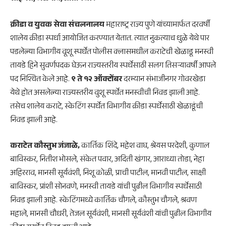
क्रीडा व युवक सेवा संचलनालय
महाराष्ट्र राज्य पुणे यांच्यामार्फत दरवर्षी
शालेय क्रीडा स्पर्धा आयोजित करण्यात येतात. त्यात नुकत्याच धुळे येथे पार
पडलेल्या विभागीय वूशू स्पर्धेत पोलीस क्लासमधील कराटेची खेळाडू मनस्वी
तायडे हिने सुवर्णपदक घेऊन राज्यस्तरीय स्पर्धेसाठी सलग तिसऱ्यावर्षी आपले
पद निश्चित केले आहे.
९ ते १२ ऑक्टोंबर
दरम्यान संभाजीनगर गोवरखेडा
येथे होत असलेल्या राज्यस्तरीय वुशू स्पर्धेत मनस्वीची निवड झाली आहे.
तसेच शालेय कराटे, स्केटिंग स्पर्धेत विभागीय क्रीडा स्पर्धेसाठी खेळाडूंची
निवड झाली आहे.
कराटेत कौस्तुभ जंजाळे,
कार्तिक शिंदे, महेश वाघ, श्रेयस परदेशी, कुणाल
बाविस्कर, नितीश भोसले, संकेत पवार, अदिती खंगार, आराध्या तोडा, नेहा
अहिरराव, मानसी सूर्यवंशी, निशू कोळी, प्राची पाटील, मानवी पाटील, साक्षी
बाविस्कर, प्रांशी सोनवणे, मनस्वी तायडे यांची पुढील विभागीय स्पर्धेसाठी
निवड झाली आहे. स्केटिंगमध्ये कार्तिक चौगले, कौस्तुभ चौगले, श्रवण
महाले, मानसी चौधरी, तेजल सूर्यवंशी, मानसी सूर्यवंशी यांची पुढील विभागीय