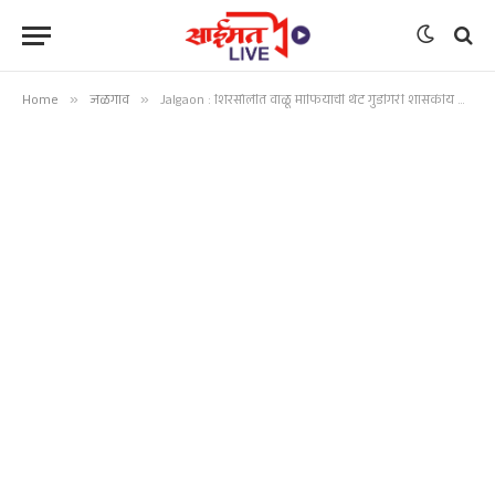
Home
»
जळगाव
»
Jalgaon : शिरसोलीत वाळू माफियांची थेट गुंडगिरी शासकीय कारवाईत गंभीर अडथळा