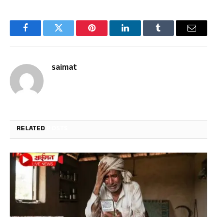
Facebook
Twitter
Pinterest
LinkedIn
Tumblr
Email
saimat
RELATED
POSTS