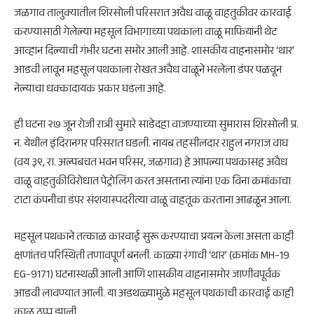
जळगाव तालुक्यातील शिरसोली परिसरात अवैध वाळू वाहतुकीवर कारवाई
करण्यासाठी गेलेल्या महसूल विभागाच्या पथकाला वाळू माफियांनी थेट
आव्हान दिल्याची गंभीर घटना समोर आली आहे. शासकीय वाहनासमोर ‘थार’
आडवी लावून महसूल पथकाला रोखत अवैध वाळूने भरलेला डंपर पळवून
नेल्याचा धक्कादायक प्रकार घडला आहे.
ही घटना २७ जून रोजी रात्री सुमारे साडेदहा वाजण्याच्या सुमारास शिरसोली प्र.
न. येथील इंदिरानगर परिसरात घडली. नायब तहसीलदार राहुल नगराज वाघ
(वय ३९, रा. अल्पबचत भवन परिसर, जळगाव) हे आपल्या पथकासह अवैध
वाळू वाहतुकीविरोधात पेट्रोलिंग करत असताना त्यांना एक विना क्रमांकाचा
टाटा कंपनीचा डंपर संशयास्पदरीत्या वाळू वाहतूक करताना आढळून आला.
महसूल पथकाने तत्काळ कारवाई सुरू करण्याचा प्रयत्न केला असता काही
क्षणांतच परिस्थिती तणावपूर्ण बनली. काळ्या रंगाची ‘थार’ (क्रमांक MH-19
EG-9171) घटनास्थळी आली आणि शासकीय वाहनासमोर जाणीवपूर्वक
आडवी लावण्यात आली. या अडथळ्यामुळे महसूल पथकाची कारवाई काही
काळ ठप्प झाली.