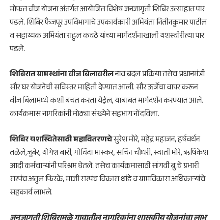
मोफत वीज योजना अंतर्गत आयोजित विशेष जनजागृती शिबिर उत्साहात पार
पडले. शिबिर फैजपूर उपविभागाचे उपकार्यकारी अभियंता नितीनकुमार पाटील
व सहाय्यक अभियंता राहुल कवठे यांच्या मार्गदर्शनाखाली यशस्वीरीत्या पार
पडले.
शिबिरात ग्रामस्थांना वीज बिलावरील
नाव बदल प्रक्रिया तसेच प्रधानमंत्री
सौर घर योजनेची सविस्तर माहिती देण्यात आली. सौर ऊर्जेचा वापर करून
वीज बिलामध्ये कशी बचत करता येईल, याबाबत मार्गदर्शन करण्यात आले.
कार्यक्रमास नागरिकांनी मोठ्या संख्येने सहभाग नोंदविला.
शिबिर यशस्वितेसाठी महावितरणचे
सुरेश मोरे, महेंद्र महाजन, हर्षवर्धन
तळेले,जुबेर, योगेश बारी, गोविंदा भास्कर, सचिन चौधरी, स्वाती मोरे, ऋषिकेश
आदी कर्मचाऱ्यांनी परिश्रम घेतले. तसेच कार्यक्रमासाठी सांगवी बु.चे प्रभारी
सरपंच अतुल फिरके, माजी सरपंच विकास धांडे व ग्रामविकास अधिकाऱ्यांचे
सहकार्य लाभले.
जनजागृती शिबिरामुळे गावातील नागरिकांना शासकीय योजनांचा ला
भ