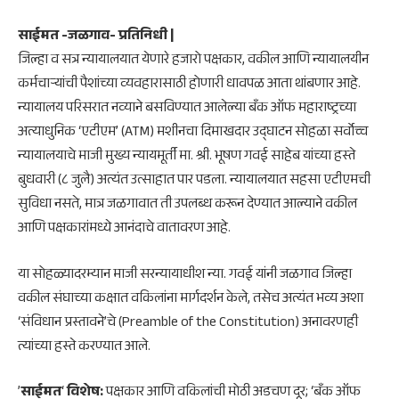
साईमत -जळगाव- प्रतिनिधी |
जिल्हा व सत्र न्यायालयात येणारे हजारो पक्षकार, वकील आणि न्यायालयीन
कर्मचाऱ्यांची पैशांच्या व्यवहारासाठी होणारी धावपळ आता थांबणार आहे.
न्यायालय परिसरात नव्याने बसविण्यात आलेल्या बँक ऑफ महाराष्ट्रच्या
अत्याधुनिक ‘एटीएम’ (ATM) मशीनचा दिमाखदार उद्घाटन सोहळा सर्वोच्च
न्यायालयाचे माजी मुख्य न्यायमूर्ती मा. श्री. भूषण गवई साहेब यांच्या हस्ते
बुधवारी (८ जुलै) अत्यंत उत्साहात पार पडला. न्यायालयात सहसा एटीएमची
सुविधा नसते, मात्र जळगावात ती उपलब्ध करून देण्यात आल्याने वकील
आणि पक्षकारांमध्ये आनंदाचे वातावरण आहे.
​या सोहळ्यादरम्यान माजी सरन्यायाधीश न्या. गवई यांनी जळगाव जिल्हा
वकील संघाच्या कक्षात वकिलांना मार्गदर्शन केले, तसेच अत्यंत भव्य अशा
‘संविधान प्रस्तावने’चे (Preamble of the Constitution) अनावरणही
त्यांच्या हस्ते करण्यात आले.
​’
साईमत
‘
विशेष:
पक्षकार आणि वकिलांची मोठी अडचण दूर; ‘बँक ऑफ