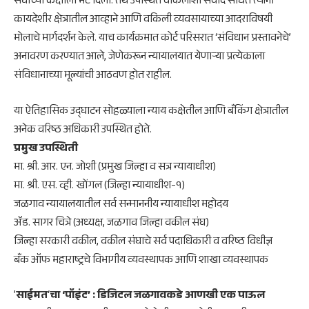
संघाच्या कक्षाला भेट दिली. तेथे उपस्थित वकिलांशी संवाद साधत त्यांनी
कायदेशीर क्षेत्रातील आव्हाने आणि वकिली व्यवसायाच्या आदराविषयी
मोलाचे मार्गदर्शन केले. याच कार्यक्रमात कोर्ट परिसरात ‘संविधान प्रस्तावनेचे’
अनावरण करण्यात आले, जेणेकरून न्यायालयात येणाऱ्या प्रत्येकाला
संविधानाच्या मूल्यांची आठवण होत राहील.
​या ऐतिहासिक उद्घाटन सोहळ्याला न्याय कक्षेतील आणि बँकिंग क्षेत्रातील
अनेक वरिष्ठ अधिकारी उपस्थित होते.
​प्रमुख उपस्थिती
​मा. श्री. आर. एन. जोशी (प्रमुख जिल्हा व सत्र न्यायाधीश)
​मा. श्री. एस. व्ही. खोंगल (जिल्हा न्यायाधीश-१)
​जळगाव न्यायालयातील सर्व सन्माननीय न्यायाधीश महोदय
​ॲड. सागर चित्रे (अध्यक्ष, जळगाव जिल्हा वकील संघ)
​जिल्हा सरकारी वकील, वकील संघाचे सर्व पदाधिकारी व वरिष्ठ विधीज्ञ
​बँक ऑफ महाराष्ट्रचे विभागीय व्यवस्थापक आणि शाखा व्यवस्थापक
​’
साईमत
‘
चा ‘पॉइंट’ : डिजिटल जळगावकडे आणखी एक पाऊल