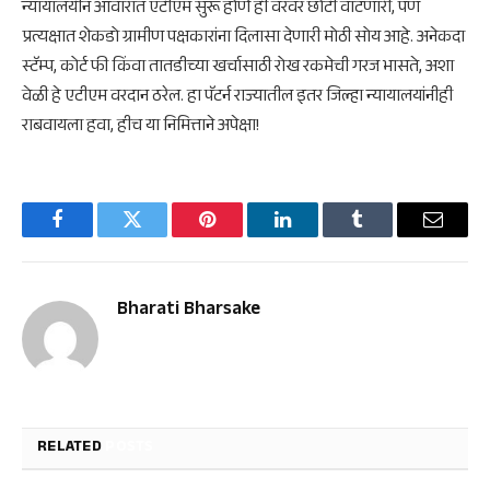
​न्यायालयीन आवारात एटीएम सुरू होणे ही वरवर छोटी वाटणारी, पण
प्रत्यक्षात शेकडो ग्रामीण पक्षकारांना दिलासा देणारी मोठी सोय आहे. अनेकदा
स्टॅम्प, कोर्ट फी किंवा तातडीच्या खर्चासाठी रोख रकमेची गरज भासते, अशा
वेळी हे एटीएम वरदान ठरेल. हा पॅटर्न राज्यातील इतर जिल्हा न्यायालयांनीही
राबवायला हवा, हीच या निमित्ताने अपेक्षा!
Facebook
Twitter
Pinterest
LinkedIn
Tumblr
Email
Bharati Bharsake
RELATED
POSTS