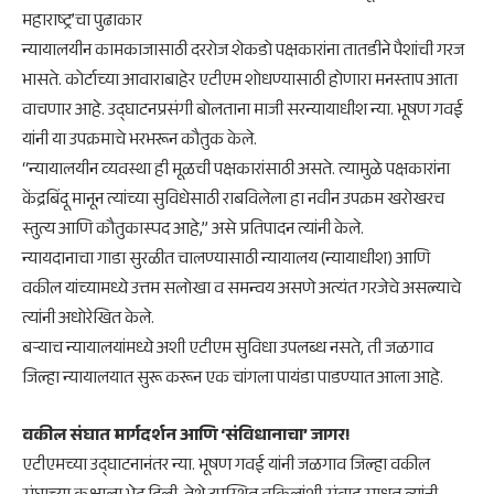
महाराष्ट्र’चा पुढाकार
​न्यायालयीन कामकाजासाठी दररोज शेकडो पक्षकारांना तातडीने पैशांची गरज
भासते. कोर्टाच्या आवाराबाहेर एटीएम शोधण्यासाठी होणारा मनस्ताप आता
वाचणार आहे. उद्घाटनप्रसंगी बोलताना माजी सरन्यायाधीश न्या. भूषण गवई
यांनी या उपक्रमाचे भरभरून कौतुक केले.
“न्यायालयीन व्यवस्था ही मूळची पक्षकारांसाठी असते. त्यामुळे पक्षकारांना
केंद्रबिंदू मानून त्यांच्या सुविधेसाठी राबविलेला हा नवीन उपक्रम खरोखरच
स्तुत्य आणि कौतुकास्पद आहे,” असे प्रतिपादन त्यांनी केले.
न्यायदानाचा गाडा सुरळीत चालण्यासाठी न्यायालय (न्यायाधीश) आणि
वकील यांच्यामध्ये उत्तम सलोखा व समन्वय असणे अत्यंत गरजेचे असल्याचे
त्यांनी अधोरेखित केले.
बऱ्याच न्यायालयांमध्ये अशी एटीएम सुविधा उपलब्ध नसते, ती जळगाव
जिल्हा न्यायालयात सुरू करून एक चांगला पायंडा पाडण्यात आला आहे.
​वकील संघात मार्गदर्शन आणि ‘संविधानाचा’ जागर!
​एटीएमच्या उद्घाटनानंतर न्या. भूषण गवई यांनी जळगाव जिल्हा वकील