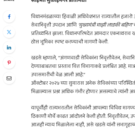
साईमत मुक्ताईनगर प्रतिनिधी
SHARE
विधानमंडळाच्या हिवाळी अधिवेशनात राज्यातील हजारो अं
सेवानिवृत्ती उपदान आणि
‘मुख्यमंत्री माझी लाडकी बहिण’
य
प्रतिध्वनित झाला. विधानपरिषदेत आमदार एकनाथराव खडसे य
ठोस भूमिका स्पष्ट करण्याची मागणी केली.
खडसे म्हणाले, “अंगणवाडी सेविकांना निवृत्तीवेतन, सेवान
देण्याबाबतचा प्रस्ताव वित्त विभागाकडे प्रलंबित आहे. मात्
उपासमारीची वेळ आली आहे.”
ऑक्टोबर २०२५ च्या सुमारास अनेक सेविकांच्या परिस्थित
मिळाल्यास प्रश्न अधिक गंभीर होणार असल्याचे त्यांनी अ
यापूर्वीही राज्यभरातील सेविकांनी आपल्या विविध माग
ठिकाणी मोर्चे काढत आंदोलने केली होती. निवृत्तीवेतन, उ
आजही न्याय मिळालेला नाही, असे खडसे यांनी सभागृहाच्