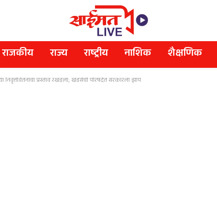
राजकीय
राज्य
राष्ट्रीय
नाशिक
शैक्षणिक
 निवृत्तीवेतनाचा प्रस्ताव रखडला; खडसेंची परिषदेत सरकारला झाप