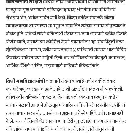
वकिलांसाठी संरक्षण
कायदा आणि कल्याणकारी योजनांसाठी शासनाकडे
पाठपुरावा सुरू असल्याचे प्रतिपादन महाराष्ट्र अँड गोवा बार कौन्सिलचे
चेअरमन ॲड. अमोल सावंत यांनी केले. जिल्हा वकील संघातर्फे जिल्हा
न्यायालयाच्या बाररूमच्या सभागृहात आयोजित त्यांच्या सन्मान सोहळ्यात ते
बोलत होते. यावेळी त्यांनी वकिलांशी संवाद साधताना शासनाने वकील हिताचे
निर्णय घ्यावे, यासाठी बार कौन्सिल नेहमी प्रयत्नशील आहे. सेवानिवृत्ती वेतन,
व्हेरिफिकेशन, मानधन, नवीन इमारतीचा प्रश्न, पार्किंगची समस्या आदी विविध
विषयांवर सविस्तरपणे माहिती दिली. बार कौन्सिलची कार्यपद्धती, कामकाज,
आर्थिक स्थिती, ऑडिट, सदस्य यादी याविषयी विवेचन केले.
विधी महाविद्यालयांची
वाढणारी संख्या बघता हे नवीन वकील तयार
करणारे जणू कारखानेच झाले आहे, अशी खंत ॲड.सावंत यांनी व्यक्त केली.
तसेच नवीन वकिलांनी केवळ हा बिन भांडवली व्यवसाय म्हणून याकडे न
बघता काळाची आव्हाने ओळखून पारंपारिक वकिली बरोबर नवीन पद्धतीने व
तंत्रज्ञानाचा वापर करीत आपले ज्ञान अद्ययावत केले पाहिजे, असे आवाहनही
केले. बार कौन्सिलचे चेअरमनपद हा काटेरी मुकुट आहे. कारण सन्मानाबरोबर
वकिलांच्या समस्या सोडविण्याची जबाबदारी असते, असे सांगून त्यांनी