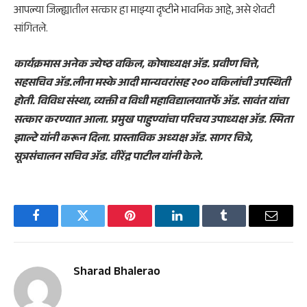
आपल्या जिल्ह्यातील सत्कार हा माझ्या दृष्टीने भावनिक आहे, असे शेवटी
सांगितले.
कार्यक्रमास अनेक ज्येष्ठ वकिल, कोषाध्यक्ष ॲड. प्रवीण चित्ते,
सहसचिव ॲड.लीना मस्के आदी मान्यवरांसह २०० वकिलांची उपस्थिती
होती. विविध संस्था, व्यक्ती व विधी महाविद्यालयातर्फे ॲड. सावंत यांचा
सत्कार करण्यात आला. प्रमुख पाहुण्यांचा परिचय उपाध्यक्ष ॲड. स्मिता
झाल्टे यांनी करून दिला. प्रास्ताविक अध्यक्ष ॲड. सागर चित्रे,
सूत्रसंचालन सचिव ॲड. वीरेंद्र पाटील यांनी केले.
Facebook
Twitter
Pinterest
LinkedIn
Tumblr
Email
Sharad Bhalerao