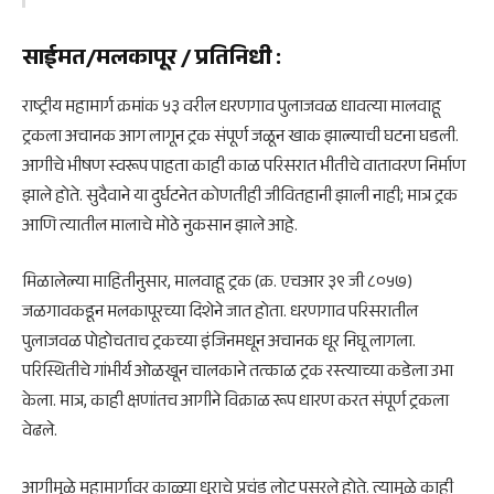
साईमत/मलकापूर / प्रतिनिधी
:
राष्ट्रीय महामार्ग क्रमांक ५३ वरील धरणगाव पुलाजवळ धावत्या मालवाहू
ट्रकला अचानक आग लागून ट्रक संपूर्ण जळून खाक झाल्याची घटना घडली.
आगीचे भीषण स्वरूप पाहता काही काळ परिसरात भीतीचे वातावरण निर्माण
झाले होते. सुदैवाने या दुर्घटनेत कोणतीही जीवितहानी झाली नाही; मात्र ट्रक
आणि त्यातील मालाचे मोठे नुकसान झाले आहे.
मिळालेल्या माहितीनुसार, मालवाहू ट्रक (क्र. एचआर ३९ जी ८०५७)
जळगावकडून मलकापूरच्या दिशेने जात होता. धरणगाव परिसरातील
पुलाजवळ पोहोचताच ट्रकच्या इंजिनमधून अचानक धूर निघू लागला.
परिस्थितीचे गांभीर्य ओळखून चालकाने तत्काळ ट्रक रस्त्याच्या कडेला उभा
केला. मात्र, काही क्षणांतच आगीने विक्राळ रूप धारण करत संपूर्ण ट्रकला
वेढले.
आगीमुळे महामार्गावर काळ्या धुराचे प्रचंड लोट पसरले होते. त्यामुळे काही