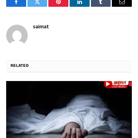
Facebook
Twitter
Pinterest
LinkedIn
Tumblr
Email
saimat
RELATED
POSTS