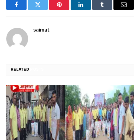
Facebook
Twitter
Pinterest
LinkedIn
Tumblr
Email
saimat
RELATED
POSTS