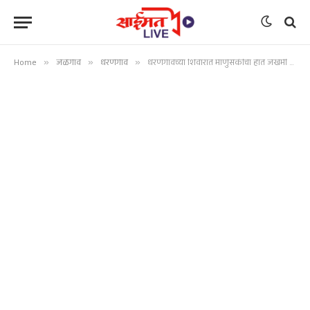
Home
»
जळगाव
»
धरणगाव
»
धरणगावच्या शिवारात माणुसकीचा हात जखमी हरिणाला वनविभागाने दिले जीवनदान