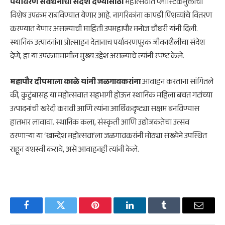
पर्यावरण संवर्धनाचा संदेश देण्यासाठी
महोत्सवात प्लास्टिकमुक्तीचा
विशेष उपक्रम राबविण्यात येणार आहे. नागरिकांना कापडी पिशव्यांचे वितरण
करण्यात येणार असल्याची माहिती उपमहापौर मनोज चौधरी यांनी दिली.
स्थानिक उत्पादनांना प्रोत्साहन देतानाच पर्यावरणपूरक जीवनशैलीचा संदेश
देणे, हा या उपक्रमामागील मुख्य उद्देश असल्याचे त्यांनी स्पष्ट केले.
महापौर दीपमाला काळे यांनी जळगावकरांना
आवाहन करताना सांगितले
की, कुटुंबासह या महोत्सवात सहभागी होऊन स्थानिक महिला बचत गटांच्या
उत्पादनांची खरेदी करावी आणि त्यांना आर्थिकदृष्ट्या सक्षम बनविण्यास
हातभार लावावा. स्थानिक कला, संस्कृती आणि उद्योजकतेचा उत्सव
ठरणाऱ्या या ‘खान्देश महोत्सवा’ला जळगावकरांनी मोठ्या संख्येने उपस्थित
राहून यशस्वी करावे, असे आवाहनही त्यांनी केले.
Facebook
Twitter
Pinterest
LinkedIn
Tumblr
Email