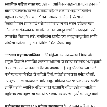
स्थानिक महिला बचत गट,
उद्योजक आणि स्वयंसहाय्यता गटांना हक्काची
बाजारपेठ उपलब्ध करून देण्याच्या उद्देशाने जळगाव शहरात ‘खान्देश
महोत्सव २०२६’चे भव्य आयोजन करण्यात आले आहे. येत्या २६
फेब्रुवारीपासून सागर पार्क येथे हा महोत्सव रंगणार असून ‘व्होकल फॉर
लोकल’ या संकल्पनेवर आधारित या उपक्रमातून स्थानिक उत्पादनांना नवे
व्यासपीठ मिळणार आहे. नागरिकांना खान्देशच्या समृद्ध संस्कृतीचा आणि
परंपरेचा अनोखा अनुभव या निमित्ताने घेता येणार आहे.
जळगाव महानगरपालिका
आणि महिला व बालकल्याण विभाग यांच्या
संयुक्त विद्यमाने आयोजित करण्यात आलेला हा सहावा महोत्सव २६ फेब्रुवारी
ते २ मार्च २०२६ या कालावधीत पार पडणार आहे. महापौर दीपमाला काळे
यांनी पत्रकार परिषदेत ही माहिती दिली. यावेळी उपमहापौर मनोज चौधरी,
उपायुक्त निर्मला गायकवाड आणि शहर अभियान व्यवस्थापक गायत्री पाटील
उपस्थित होते. स्थानिक महिला बचत गट आणि महिला उद्योजकांसाठी हा
महोत्सव एक महत्त्वाचा व्यासपीठ ठरणार असल्याचे महापौरांनी नमूद केले.
महोत्सवात एकूण १८० स्टॉल्स उभारण्यात
येणार असून, महिला बचत