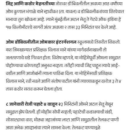
जिद्द आणि कठोर मेहनतीच्या
जोरावर डोंबिवलीतील अवघ्या आठ वर्षांच्या
ओम कुणाल भंगाळे याने न्हावीकर (ता. यावल) व डोंबिवलीकरांच्या शिरपेचात
मानाचा तुरा खोवला आहे. त्याने मुंबईतील अटल सेतू ते गेटवे ऑफ इंडिया हे
१७ किलोमीटरचे सागरी अंतर अवघ्या २ तास ३३ मिनिटांत पार केले आहे.
ओम डोंबिवलीतील ओमकार इंटरनॅशनल
स्कूलमध्ये तिसरीत शिकतो.
यश जिमखान्यात प्रशिक्षक विलास माने यांच्या मार्गदर्शनाखाली तो
जलतरणाचे धडे गिरवत होता. विशेष म्हणजे, या मोहिमेपूर्वी ओमला समुद्रात
पोहोण्याचा कोणताही अनुभव नव्हता. तरीही त्याची जिद्द पाहून त्याचे आई-
वडील आणि आजोबांनी त्याला पाठिंबा दिला. या मोहिमेसाठी प्रशिक्षक
विलास माने, रवी नवले आणि संतोष पाटील यांनी त्याच्याकडून दररोज ३ ते ४
तास कठोर सराव करून घेतला होता.
८ जानेवारी रोजी पहाटे ४ वाजून २
३ मिनिटांनी ओमने अटल सेतू येथून
समुद्रात झेप घेतली. ही मोहीम सोपी नव्हती; पहाटेची कडाक्याची थंडी,
सोसाट्याचा वारा, मोठ्या जहाजांच्या लाटा आणि समुद्रातील तेलकट पाणी
अशा अनेक आव्हानांचा त्याने सामना केला. तेलकट पाण्यामुळे