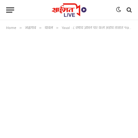
Home
»
जळगाव
»
यावल
»
Yaval : ८ वर्षीय ओमने पार केले अडीच तासांत १७ किमी सागरी अंतर