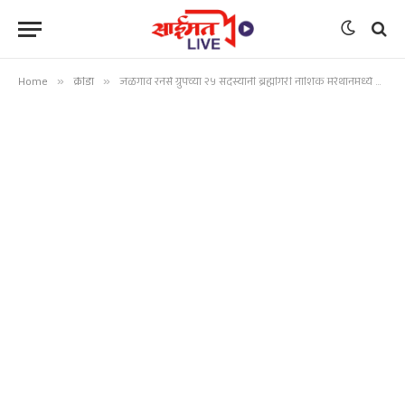
Home
»
क्रीडा
»
जळगाव रनर्स ग्रुपच्या २५ सदस्यांनी ब्रह्मगिरी नाशिक मॅरेथॉनमध्ये नोंदविला सहभाग