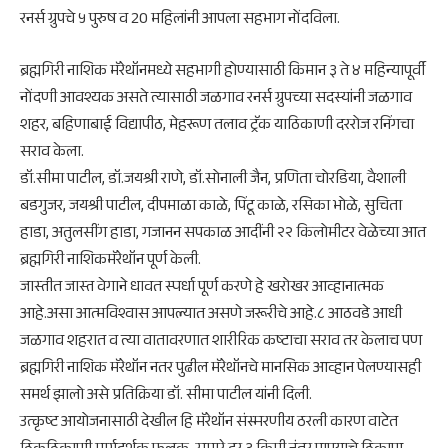
रनर्स ग्रुपचे ५ पुरुष व 20 महिलांनी आपला सहभाग नोंदविला.
ब्रह्मगिरी नाशिक मॅरेथॉनमध्ये सहभागी होण्यासाठी किमान ३ ते ४ महिन्यापूर्वी
नोंदणी आवश्यक असते त्यासाठी जळगाव रनर्स ग्रुपच्या सदस्यांनी जळगाव
शहर, बहिणाबाई विद्यापीठ, मेहरूण तलाव ट्रॅक याठिकाणी दररोज रनिंगचा
सराव केला.
डॉ.सीमा पाटील, डॉ.जयश्री राणे, डॉ.सोनाली जैन, प्रणिता चोरडिया, वैशाली
बडगुजर, जयश्री पाटील, दीपमाळा काळे, पिंटू काळे, रसिका भोळे, सुचिता
हाडा, अतुलसींग हाडा, गजानन सपकाळ आदींनी २२ किलोमीटर वेळेच्या आत
ब्रह्मगिरी नाशिकमॅरेथॉन पूर्ण केली.
जास्तीत जास्त वेगाने धावत स्पर्धा पूर्ण करणे हे खरोखर आव्हानात्मक
आहे.असा आत्मविश्वास आपल्यात असणे जरूरीचे आहे.८ आठवडे आधी
जळगाव शहरात व त्या वातावरणात शारीरिक कष्टाचा सराव तर केलाच पण
ब्रह्मगिरी नाशिक मॅरेथॉन नतर पुढील मॅरेथॉनचे मानसिक आव्हान पेलण्यासही
समर्थ झालो असे प्रतिक्रिया डॉ. सीमा पाटील यांनी दिली.
उत्कृष्ट आयोजनासाठी देखील हि मॅरेथॉन संस्मरणीय ठरली कारण वाटेत