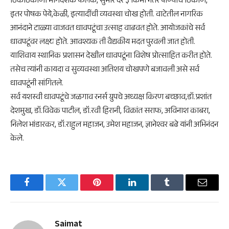
ठिकठिकाणी मार्गदर्शक फलक, सुमारे दर ३ किमी नंतर पाण्याचे ठिकाण,
इतर पोषक पेये,केळी, इत्यादींची व्यवस्था चोख होती. वाटेतील नागरिक
आनंदाने टाळ्या वाजवत धावपटूंचा उत्साह वाढवत होते. आयोजकांचे सर्व
धावपटूंवर लक्ष्य होते. आवश्यक ती वैद्यकीय मदत पुरवली जात होती.
याशिवाय स्थानिक प्रशासन देखील धावपटूंना विशेष प्रोत्साहित करीत होते.
तसेच त्यांनी कायदा व सुव्यवस्था अतिशय चोखपणे बजावली असे सर्व
धावपटूंनी सांगितले.
सर्व यशस्वी धावपटूंचे जळगाव रनर्स ग्रुपचे अध्यक्ष किरण बच्छाव,डॉ.प्रशांत
देशमुख, डॉ.विवेक पाटील, डॉ.रवी हिरानी, विक्रांत सराफ, अविनाश काबरा,
निलेश भांडारकर, डॉ.राहुल महाजन, उमेश महाजन, ज्ञानेश्वर बढे यांनी अभिनंदन
केले.
Facebook
Twitter
Pinterest
LinkedIn
Tumblr
Email
Saimat