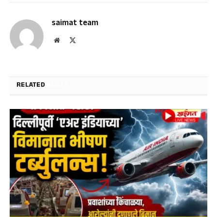
saimat team
Website
X
(Twitter)
RELATED
POSTS