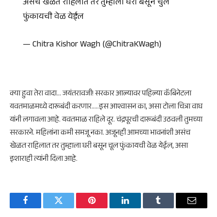
असचं खेळत राहिलात तर तुम्हाला घरी बसून चुल
फुंकायची वेळ येईल
pic.twitter.com/okq3isGvmO
— Chitra Kishor Wagh (@ChitraKWagh)
May 29,
2021
क्या हुवा तेरा वादा… जयंतरावजी! सरकार आल्यावर पहिल्या कॅबिनेटला
यवतमाळमध्ये दारूबंदी करणार…..इस आश्वासन का, असा टोला चित्रा वाघ
यांनी लगावला आहे. यवतमाळ राहिले दूर. चंद्रपूरची दारूबंदी उठवली तुमच्या
सरकारने. महिलांना कमी समजू नका. अजूनही आमच्या भावनांशी असंच
खेळत राहिलात तर तुम्हाला घरी बसून चूल फुंकायची वेळ येईल, असा
इशाराही त्यांनी दिला आहे.
Facebook
Twitter
Pinterest
LinkedIn
Tumblr
Email