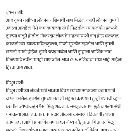
​वृषभ राशी:
आज वृषभ राशीच्या लोकांना नशिबाची साथ मिळेल. काही लोकांना तुमची
उदारता आवडेल. पैसे कमावण्याच्या संधी मिळतील. न्यायालयीन प्रकरणे
तुमच्या बाजूने होतील. नोकरदार लोकांचे सहकाऱ्याशी वाद होऊ शकतात,
काळजी घ्या. व्यावसायिकदृष्ट्या, गोष्टी सुरळीत राहतील आणि तुमची
चांगली प्रगती होईल. तुमचे उत्पन्न वाढेल आणि तुम्हाला आर्थिक लाभ
मिळण्याचे नवीन मार्गही सापडतील. आज ८५% नशिबाची साथ आहे. गाईला
हिरवा चारा द्यावा.
​मिथुन राशी:
मिथुन राशीच्या लोकांसाठी आजचा दिवस त्यांच्या आवडत्या कामासाठी
चांगला असेल. इतरांना तुमच्या मतांशी सहमत करण्यात तुम्ही यशस्वी व्हाल.
घरातील ज्येष्ठांकडून पैसा मिळू शकतात. समजूतदारपणामुळे चांगल्या संधी
गमावल्या जाऊ शकतात. पगारदार लोकांना कामाच्या ठिकाणी त्यांच्या
कामाबद्दल आणि प्रामाणिकपणाबद्दल योग्य कौतुक आणि आदर मिळू
शकतो. विद्यार्थ्यांच्या मनात अभ्यासाबाबत नवीन ऊर्जा येईल. आज ८२%