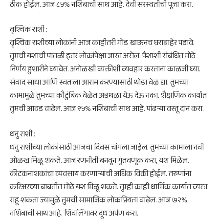
ठीक होईल. आज ८५% नशिबाची साथ आहे. देवी सरस्वतीची पूजा करा.
वृश्चिक राशी :
वृश्चिक राशीच्या लोकांनी आज काहीतरी गोड खाऊनच घराबाहेर पडावे.
तुमची यशाची पातळी इतर लोकांपेक्षा जास्त असेल. पैशाशी संबंधित मोठे
निर्णय हुशारीने घ्यावेत. अनोळखी व्यक्तीशी व्यवहार करताना काळजी घ्या.
संवाद साधा आणि स्वतःला आराम करण्यासाठी थोडा वेळ द्या. तुमच्या
कामामुळे तुमच्या कौटुंबिक वेळेत अडथळा येऊ देऊ नका. शैक्षणिक कार्यात
तुमची आवड वाढेल. आज ९५% नशिबाची साथ आहे. पांढर्‍या वस्तू दान करा.
​धनु राशी :
धनु राशीच्या लोकांसाठी आजचा दिवस चांगला जाईल. तुमच्या कामाला नवी
ओळख मिळू शकते. आज रणनीती बनवून गुंतवणूक करा, यश मिळेल.
कीटकनाशकांचा व्यवसाय करणार्‍यांची अधिक विक्री होईल. तरुणांना
करिअरच्या बाबतीत मोठे यश मिळू शकते. तुम्ही काही धार्मिक कार्यात व्यस्त
राहू शकता ज्यामुळे तुमची सामाजिक लोकप्रियता वाढेल. आज ७२%
नशिबाची साथ आहे. शिवलिंगावर दूध अर्पण करा.