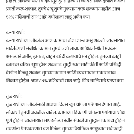
होईल. अधिकार्‍यांशी वादापासून दूर राहिल्यास व्यावसायिक क्षेत्रात चांगली
प्रगती करू शकाल. तुमचे शत्रू तुमचे नुकसान करू शकणार नाहीत. आज
९२% नशिबाची साथ आहे. गणेशाला लाडू अर्पण करा.
​कन्या राशी :
कन्या राशीच्या लोकांवर आज कामाचा बोजा जास्त असू शकतो. व्यवसायात
मार्केटिंगशी संबंधित कामात तुमची उर्जा लावा. आर्थिक स्थिती भक्कम
असल्याने जमीन, इमारत, वाहन खरेदी करण्याचे मन होईल. तुमच्या काही
कामांवर वरिष्ठ खूश होऊ शकतात. तुम्ही स्वत:साठी कीर्ती आणि प्रसिद्धी
देखील मिळवू शकाल. तुमच्या कामात आणि व्यवसायात सकारात्मक
विकास होईल. आज ८४% नशिबाची साथ आहे. शिव चालिसाचे पठण करा.
​तूळ राशी :
तूळ राशीच्या लोकांसाठी आजचा दिवस खूप चांगला परिणाम देणारा आहे.
लोकांशी तुमची जवळीक वाढेल. कामाच्या ठिकाणी चांगल्या पर्यायाचा शोध
पूर्ण होईल. व्यवसायात सापडलेल्या नवीन संपर्कांचा तुम्हाला फायदा होईल.
तरुणांना प्रेमप्रकरणात यश मिळेल. तुमच्या वैयक्तिक आयुष्यात सर्व काही