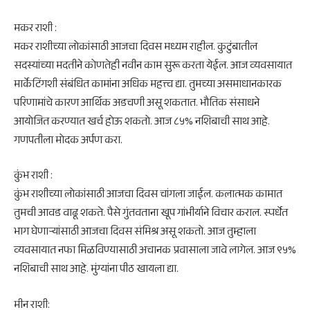
​मकर राशी :
मकर राशीच्या लोकांसाठी आजचा दिवस मध्यम राहील. कुटुंबातील
सदस्यांच्या मदतीने कोणतेही नवीन काम सुरू करता येईल. आज व्यवसायात
मार्केटिंगशी संबंधित कामांना अधिक महत्त्व द्या. तुमच्या असमाधानकारक
परिणामांचे कारण आर्थिक अडचणी असू शकतात. भौतिक संसाधने
आयोजित करण्यात खर्च होऊ शकतो. आज ८५% नशिबाची साथ आहे.
गणपतीला मोदक अर्पण करा.
​कुंभ राशी :
कुंभ राशीच्या लोकांसाठी आजचा दिवस चांगला जाईल. कलात्मक कामात
तुमची आवड वाढू शकते. पैसे गुंतवताना खूप गांभीर्याने विचार कराल. स्पर्धेत
भाग घेणार्‍यांसाठी आजचा दिवस संमिश्र असू शकतो. आज तुम्हाला
व्यवसायात नफा मिळविण्यासाठी अचानक प्रवासाला जावे लागेल. आज ९५%
नशिबाची साथ आहे. मुंग्यांना पीठ खायला द्या.
मीन राशी: