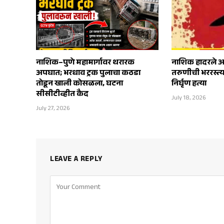
नाशिक–पुणे महामार्गावर थरारक
नाशिक हादरले अम
अपघात; भरधाव ट्रक पुलाचा कठडा
तरुणीची भररस्त्
तोडून खाली कोसळला, घटना
निर्घृण हत्या
सीसीटीव्हीत कैद
July 18, 2026
July 27, 2026
LEAVE A REPLY