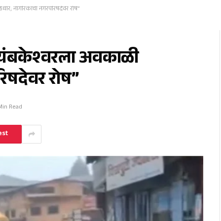
धार; नागरिकांचा नगरपरिषदेवर रोष”
्यंबकेश्वरला अवकाळी
िषदेवर रोष”
 Min Read
est