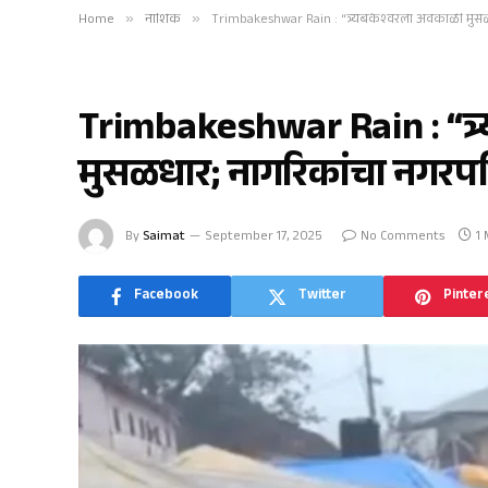
Home
»
नाशिक
»
Trimbakeshwar Rain : “त्र्यंबकेश्वरला अवकाळी मुसळ
नाशिक
Trimbakeshwar Rain : “त्र
मुसळधार; नागरिकांचा नगरपर
By
Saimat
September 17, 2025
No Comments
1
Facebook
Twitter
Pinter