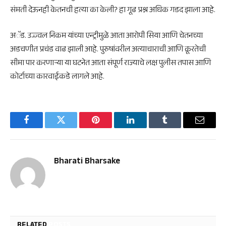
संमती देऊनही केतनची हत्या का केली? हा गूढ प्रश्न अधिक गडद झाला आहे.
​अॅड. उज्ज्वल निकम यांच्या एन्ट्रीमुळे आता आरोपी सिया आणि चेतनच्या
अडचणीत प्रचंड वाढ झाली आहे. पुरुषांवरील अत्याचाराची आणि क्रूरतेची
सीमा पार करणाऱ्या या घटनेत आता संपूर्ण राज्याचे लक्ष पुलीस तपास आणि
कोर्टाच्या कारवाईकडे लागले आहे.
Facebook
Twitter
Pinterest
LinkedIn
Tumblr
Email
Bharati Bharsake
RELATED
POSTS