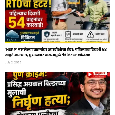
‘HSRP’ नसलेल्या वाहनांवर आरटीओचा हंटर; पहिल्याच दिवशी ५४
वाहने जाळ्यात, मुसळधार पावसामुळे ‘डिजिटल’ खोळंबा!
July 2, 2026