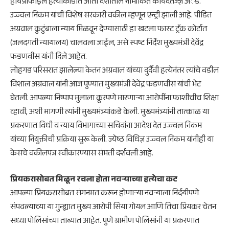
हायप्रोफाइल हत्याकांडात आता देशातील नामांकित कायदेतज्ज्ञ अॅड.
उज्ज्वल निकम यांची विशेष सरकारी वकील म्हणून एन्ट्री झाली आहे. पीडित
अग्रवाल कुटुंबाला न्याय मिळवून देण्यासाठी हा खटला फास्ट ट्रॅक कोर्टात
(जलदगती न्यायालय) चालवला जाईल, असे स्पष्ट निर्देश मुख्यमंत्री देवेंद्र
फडणवीस यांनी दिले आहेत.
​लोहगड परिसरात झालेल्या केतन अग्रवाल यांच्या दुर्दैवी हत्येनंतर त्यांचे वडील
विशाल अग्रवाल यांनी आज पुण्यात मुख्यमंत्री देवेंद्र फडणवीस यांची भेट
घेतली. आपल्या निष्पाप मुलाला क्रूरपणे मारणाऱ्या आरोपींना फाशीचीच शिक्षा
व्हावी, अशी मागणी त्यांनी मुख्यमंत्र्यांकडे केली. मुख्यमंत्र्यांनी तात्काळ या
प्रकरणात विधी व न्याय विभागाच्या सचिवांना आदेश देत उज्ज्वल निकम
यांच्या नियुक्तीची प्रक्रिया सुरू केली. ज्येष्ठ विधिज्ञ उज्ज्वल निकम यांनीही या
केसचे वकीलपत्र स्वीकारण्यास संमती दर्शवली आहे.
​प्रियकरासोबत मिळून रचला होता नवऱ्याच्या हत्येचा कट
​आपल्या प्रियकरासोबत संगनमत करून होणाऱ्या नवऱ्याला निर्दयीपणे
संपवल्याच्या या गुन्ह्यात मुख्य आरोपी सिया गोयल आणि तिचा प्रियकर चेतन
सध्या पोलिसांच्या ताब्यात आहेत. पुणे ग्रामीण पोलिसांनी या प्रकरणात