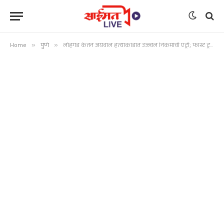
Home
»
पुणे
»
लोहगड केतन अग्रवाल हत्याकांडात उज्ज्वल निकमांची एंट्री; फास्ट ट्रॅक कोर्टात खटला चालणार, मुख्यमंत्र्यांचे आदेश