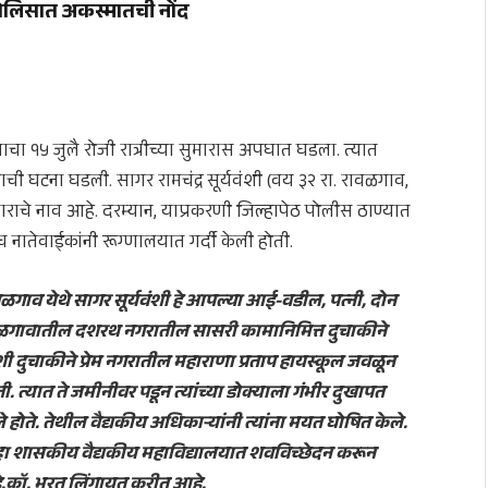
 पोलिसात अकस्मातची नोंद
ा १५ जुलै रोजी रात्रीच्या सुमारास अपघात घडला. त्यात
ची घटना घडली. सागर रामचंद्र सूर्यवंशी (वय ३२ रा. रावळगाव,
ाराचे नाव आहे. दरम्यान, याप्रकरणी जिल्हापेठ पोलीस ठाण्यात
 नातेवाईकांनी रूग्णालयात गर्दी केली होती.
गाव येथे सागर सूर्यवंशी हे आपल्या आई-वडील, पत्नी, दोन
ोजी जळगावातील दशरथ नगरातील सासरी कामानिमित्त दुचाकीने
ंशी दुचाकीने प्रेम नगरातील महाराणा प्रताप हायस्कूल जवळून
. त्यात ते जमीनीवर पडून त्यांच्या डोक्याला गंभीर दुखापत
ोते. तेथील वैद्यकीय अधिकाऱ्यांनी त्यांना मयत घोषित केले.
्हा शासकीय वैद्यकीय महाविद्यालयात शवविच्छेदन करून
हे.कॉ. भरत लिंगायत करीत आहे.