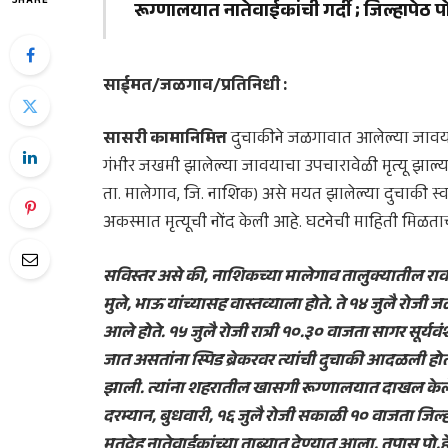
SHARE
रूग्णालयात नातेवाईकांची गर्दी ; जिल्हापेठ
साईमत/जळगाव/प्रतिनिधी :
सासरी कामानिमित्त
दुचाकीने जळगावात आलेल्या जावयाच
गंभीर जखमी झालेल्या जावयाचा उपचारावेळी मृत्यू झाल्या
ता. मालेगाव, जि. नाशिक) असे मयत झालेल्या दुचाकी स्व
अकस्मात मृत्यूची नोंद केली आहे. घटनेची माहिती मिळताच
सविस्तर असे की, नाशिकच्या मालेगाव तालुक्यातील रावळ
मुले, भाऊ यांच्यासह वास्तव्याला होते. ते १४ जुलै र
आले होते. १५ जुलै रोजी रात्री १०.३० वाजता सागर सूर्यव
जात असतांना स्पिड ब्रेकरवर त्यांची दुचाकी आदळली होती
झाली. त्यांना शहरातील खासगी रूग्णालयात दाखल केले ह
दरम्यान, बुधवारी, १६ जुलै रोजी सकाळी १० वाजता जिल
मृतदेह नातेवाईकांच्या ताब्यात देण्यात आला. तपास पो.