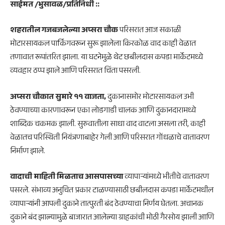
साईमत /भुसावळ/प्रतिनिधी ::
शहरातील गजबजलेल्या अप्सरा चौक
परिसरात आज सकाळी
मोटारसायकल पार्किंगवरून सुरू झालेला किरकोळ वाद काही वेळात
तणावात रूपांतरित झाला. या घटनेमुळे थेट छबीलदास कपडा मार्केटमध्ये
व्यवहार ठप्प झाले आणि परिसरात चिंता पसरली.
अप्सरा चौकात सुमारे ११ वाजता,
दुकानासमोर मोटारसायकल उभी
ठेवण्याच्या कारणावरून एका लोडगाडी चालक आणि दुकानदारामध्ये
शाब्दिक चकमक झाली. सुरुवातीला साधा वाद वाटला असला तरी, काही
वेळातच परिस्थिती नियंत्रणाबाहेर गेली आणि परिसरात गोंधळाचे वातावरण
निर्माण झाले.
वादाची माहिती मिळताच आसपासच्या
व्यापाऱ्यांमध्ये भीतीचे वातावरण
पसरले. संभाव्य अनुचित प्रकार टाळण्यासाठी छबीलदास कपडा मार्केटमधील
व्यापाऱ्यांनी आपली दुकाने तात्पुरती बंद ठेवण्याचा निर्णय घेतला. अचानक
दुकाने बंद झाल्यामुळे बाजारात आलेल्या ग्राहकांची मोठी गैरसोय झाली आणि