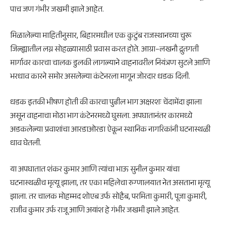
पाच जण गंभीर जखमी झाले आहेत.
मिळालेल्या माहितीनुसार, बिहारमधील एक कुटुंब राजस्थानच्या चुरू
जिल्ह्यातील लग्न सोहळ्यासाठी प्रवास करत होते. आग्रा–लखनौ द्रुतगती
मार्गावर कारचा चालक डुलकी लागल्याने वाहनावरील नियंत्रण सुटले आणि
भरधाव कारने समोर असलेल्या कंटेनरला मागून जोरदार धडक दिली.
धडक इतकी भीषण होती की कारचा पुढील भाग अक्षरशः चेंदामेंदा झाला
असून वाहनाचा मोठा भाग कंटेनरमध्ये घुसला. अपघातानंतर कारमध्ये
अडकलेल्या प्रवाशांचा आरडाओरडा ऐकून स्थानिक नागरिकांनी घटनास्थळी
धाव घेतली.
या अपघातात शंकर कुमार आणि त्यांचा भाऊ सुनील कुमार यांचा
घटनास्थळीच मृत्यू झाला, तर एका महिलेचा रुग्णालयात नेत असताना मृत्यू
झाला. तर चालक मोहम्मद शोएब उर्फ सोहैब, परमिता कुमारी, पूजा कुमारी,
राजीव कुमार उर्फ राजू आणि अयांश हे गंभीर जखमी झाले आहेत.