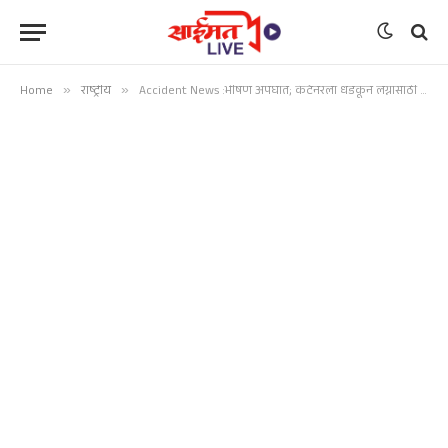
Home
»
राष्ट्रीय
»
Accident News :भीषण अपघात; कंटेनरला धडकून लग्नासाठी निघालेल्या कुटुंबातील ३ जणांचा मृत्यू