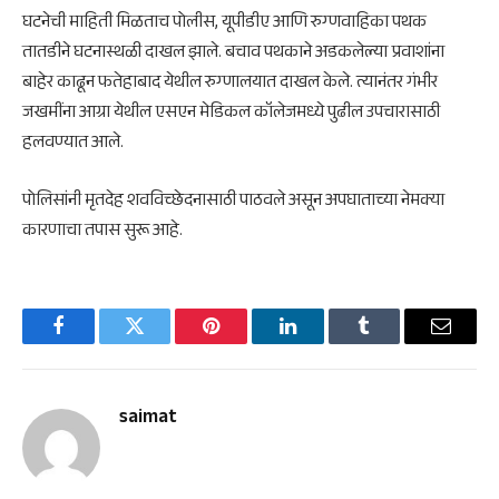
घटनेची माहिती मिळताच पोलीस, यूपीडीए आणि रुग्णवाहिका पथक
तातडीने घटनास्थळी दाखल झाले. बचाव पथकाने अडकलेल्या प्रवाशांना
बाहेर काढून फतेहाबाद येथील रुग्णालयात दाखल केले. त्यानंतर गंभीर
जखमींना आग्रा येथील एसएन मेडिकल कॉलेजमध्ये पुढील उपचारासाठी
हलवण्यात आले.
पोलिसांनी मृतदेह शवविच्छेदनासाठी पाठवले असून अपघाताच्या नेमक्या
कारणाचा तपास सुरू आहे.
Facebook
Twitter
Pinterest
LinkedIn
Tumblr
Email
saimat