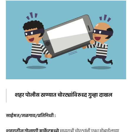
शहर पोलीस ठाण्यात चोरट्यांविरुध्द गुन्हा दाखल
साईमत/जळगाव/प्रतिनिधी :
शहरातील गोलाणी मार्केटमध्ये
मध्यरात्री चोरट्यांनी एका मोबाईलच्या