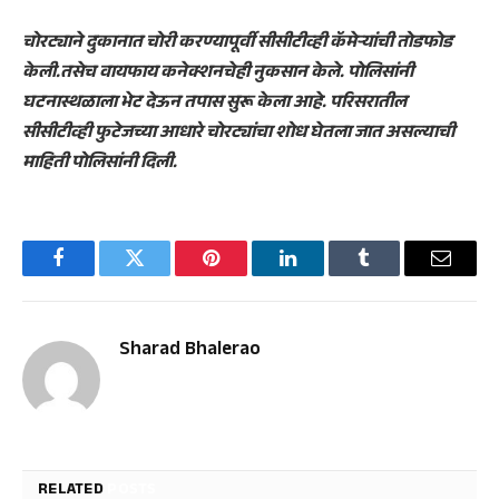
चोरट्याने दुकानात चोरी करण्यापूर्वी सीसीटीव्ही कॅमेऱ्यांची तोडफोड
केली.तसेच वायफाय कनेक्शनचेही नुकसान केले. पोलिसांनी
घटनास्थळाला भेट देऊन तपास सुरू केला आहे. परिसरातील
सीसीटीव्ही फुटेजच्या आधारे चोरट्यांचा शोध घेतला जात असल्याची
माहिती पोलिसांनी दिली.
Facebook
Twitter
Pinterest
LinkedIn
Tumblr
Email
Sharad Bhalerao
RELATED
POSTS