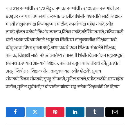
यात 214 रुग्णांची तर 172 मेंदु व मणका रुग्णांची तर 105बाल रूग्णांची तर
80इतर रुग्णांची तपासणी करण्यात आली.याशिबीर यशस्वीते साठी शिक्षक
भारती तालुकाध्यक्ष किरणकुमार पाटील, कार्याध्यक्ष महेश गवांदे,रवींद्र
तायडे,दौलत परदेशी,किशोर जगताप,नितेश गवांदे,बटेेसिंंग वसावे,सतिष माळी
यांनी अथक परिश्रम घेतले असून.या शिबीरास तालुक्यातील शिक्षकां मध्ये
कौतुकाचा विषय झाला आहे.अशा प्रकारे एका शिक्षक संघटनेने शिक्षक,
पालक, विद्यार्थी साठी मोफत आरोग्य तपासणी शिबीराचे आयोजन महाराष्ट्रात
प्रथमच करण्यात आल्याने शिक्षक, पालकां कडून या शिबीराचे कौतुक होत
असून शिबीरास शिक्षक सेना तालुकाध्यक्ष रवींद्र शेळके,सुभाष
सोनवणे,विजय सोनवणे,सुपडू सोनवणे,सुनिल बावचे,प्रमोद कठोरे,भाऊसाहेब
पाटील,सुनिल सूर्यवंशी,ए.बी.पाटील यांच्या सह अनेक शिक्षकांनी भेट दिल्या.
Facebook
Twitter
Pinterest
LinkedIn
Tumblr
Email