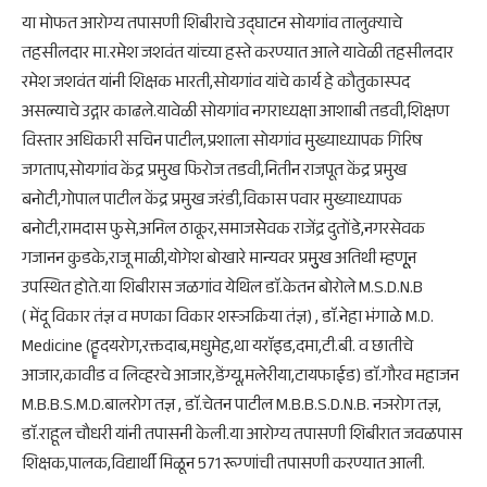
या मोफत आरोग्य तपासणी शिबीराचे उद्घाटन सोयगांव तालुक्याचे
तहसीलदार मा.रमेश जशवंत यांच्या हस्ते करण्यात आले यावेळी तहसीलदार
रमेश जशवंत यांनी शिक्षक भारती,सोयगांव यांचे कार्य हे कौतुकास्पद
असल्याचे उद्गार काढले.यावेळी सोयगांव नगराध्यक्षा आशाबी तडवी,शिक्षण
विस्तार अधिकारी सचिन पाटील,प्रशाला सोयगांव मुख्याध्यापक गिरिष
जगताप,सोयगांव केंद्र प्रमुख फिरोज तडवी,नितीन राजपूत केंद्र प्रमुख
बनोटी,गोपाल पाटील केंद्र प्रमुख जरंडी,विकास पवार मुख्याध्यापक
बनोटी,रामदास फुसे,अनिल ठाकूर,समाजसेेवक राजेंद्र दुतोंडे,नगरसेवक
गजानन कुडके,राजू माळी,योगेश बोखारे मान्यवर प्रमुुख अतिथी म्हणूून
उपस्थित होते.या शिबीरास जळगांव येथिल डाॅ.केतन बोरोले M.S.D.N.B
( मेंदू विकार तंज्ञ व मणका विकार शस्ञक्रिया तंज्ञ) , डाॅ.नेहा भंगाळे M.D.
Medicine (हॄदयरोग,रक्तदाब,मधुमेह,था यराॅइड,दमा,टी.बी. व छातीचे
आजार,कावीड व लिव्हरचे आजार,डेंग्यू,मलेरीया,टायफाईड) डाॅ.गौरव महाजन
M.B.B.S.M.D.बालरोग तज्ञ , डाॅ.चेतन पाटील M.B.B.S.D.N.B. नञरोग तज्ञ,
डाॅ.राहूल चौधरी यांनी तपासनी केली.या आरोग्य तपासणी शिबीरात जवळपास
शिक्षक,पालक,विद्यार्थी मिळून 571 रूग्णांची तपासणी करण्यात आली.