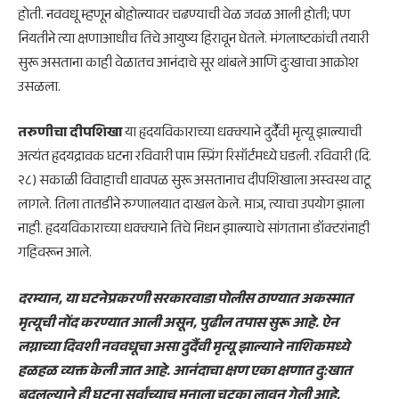
होती. नववधू म्हणून बोहोल्यावर चढण्याची वेळ जवळ आली होती; पण
नियतीने त्या क्षणाआधीच तिचे आयुष्य हिरावून घेतले. मंगलाष्टकांची तयारी
सुरू असताना काही वेळातच आनंदाचे सूर थांबले आणि दुःखाचा आक्रोश
उसळला.
तरुणीचा दीपशिखा
या हृदयविकाराच्या धक्क्याने दुर्दैवी मृत्यू झाल्याची
अत्यंत हृदयद्रावक घटना रविवारी पाम स्प्रिंग रिसॉर्टमध्ये घडली. रविवारी (दि.
२८) सकाळी विवाहाची धावपळ सुरू असतानाच दीपशिखाला अस्वस्थ वाटू
लागले. तिला तातडीने रुग्णालयात दाखल केले. मात्र, त्याचा उपयोग झाला
नाही. हृदयविकाराच्या धक्क्याने तिचे निधन झाल्याचे सांगताना डॉक्टरांनाही
गहिवरून आले.
दरम्यान, या घटनेप्रकरणी सरकारवाडा पोलीस ठाण्यात अकस्मात
मृत्यूची नोंद करण्यात आली असून, पुढील तपास सुरू आहे. ऐन
लग्नाच्या दिवशी नववधूचा असा दुर्दैवी मृत्यू झाल्याने नाशिकमध्ये
हळहळ व्यक्त केली जात आहे. आनंदाचा क्षण एका क्षणात दु:खात
बदलल्याने ही घटना सर्वांच्याच मनाला चटका लावून गेली आहे.