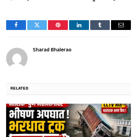
Facebook
Twitter
Pinterest
LinkedIn
Tumblr
Email
Sharad Bhalerao
RELATED
POSTS