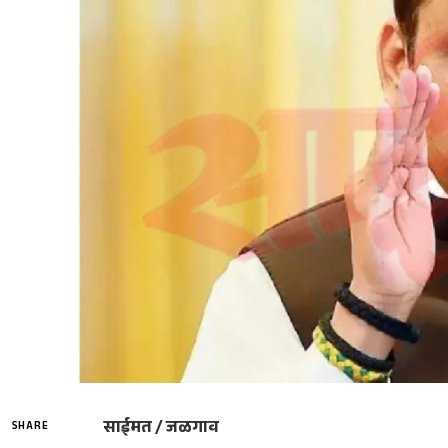
साईमत / जळगाव
SHARE