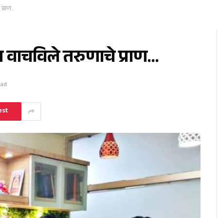
 प्राण…
रून वाचविले तरुणाचे प्राण…
ead
est