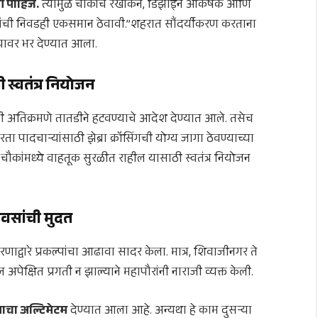
 पाहिजे.
त्यामुळे चौकांचे रेखांकन, डिझाईन आकर्षक आणि
डांची निवडही एकसमान ठेवावी.”शहरात सौंदर्यीकरण करताना
्यावर भर देण्यात आला.
स्वतंत्र नियोजन
अतिक्रमणे तातडीने हटवण्याचे आदेश देण्यात आले. तसेच
ादचाऱ्यांसाठी झेब्रा क्रॉसिंगची योग्य जागा ठेवण्याच्या
चौकांमध्ये वाहतूक सुरळीत राहील यासाठी स्वतंत्र नियोजन
िवसांची मुदत
्वारे प्रकल्पांचा आढावा सादर केला. मात्र, शिवाजीनगर ते
पेक्षित प्रगती न झाल्याने महापौरांनी नाराजी व्यक्त केली.
याचा अल्टिमेटम
देण्यात आला आहे. अन्यथा हे काम दुसऱ्या