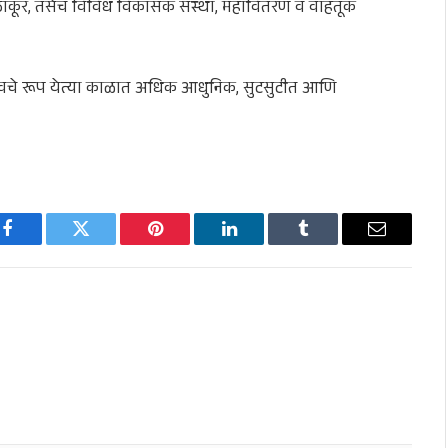
य ठाकूर, तसेच विविध विकासक संस्था, महावितरण व वाहतूक
ावचे रूप येत्या काळात अधिक आधुनिक, सुटसुटीत आणि
Facebook
Twitter
Pinterest
LinkedIn
Tumblr
Email