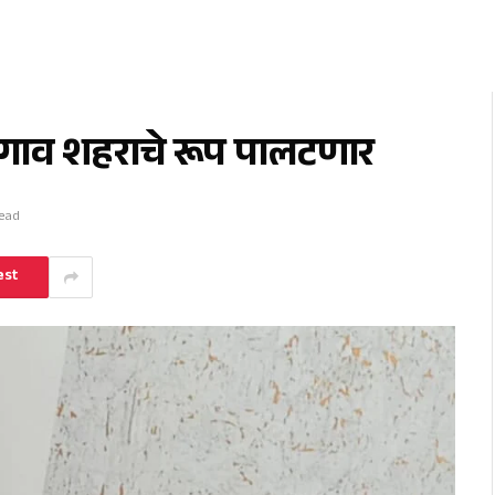
ळगाव शहराचे रूप पालटणार
Read
est