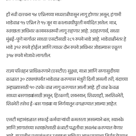
ही नवी दररचना १४ एप्रिलच्या मध्यरात्रीपासून लागू होणार असून, हंगामी
भाडेवाढ १५ एप्रिल ते १५ जून या कालावधीपुरती मर्यादित असेल. मात्र,
स्वच्छता अधिभार कायमस्वरूपी लागू राहणार आहे. उदाहरणार्थ, सध्या
मुंबई-पुणे मार्गावर साध्या एसटीसाठी २८१ रुपये भाडे आहे. भाडेवाढीनंतर हे
भाडे ३१२ रुपये होईल आणि त्यावर दोन रुपये अधिभार जोडल्यास एकूण
३१४ रुपये मोजावे लागतील.
राज्य परिवहन प्राधिकरणाने (एसटीए) सुट्ट्या, यात्रा आणि सणासुदीच्या
काळात ३० टक्क्यांपर्यंत भाडेवाढ करण्यास मंजुरी दिली असली तरी, यंदाच्या
उन्हाळ्यासाठी १० टक्के वाढ लागू करण्यात आली आहे. ही वाढ केवळ
साध्या बसगाड्यांसाठी असून, हिरकणी, शयनयान, शिवशाही, जनशिवनेरी,
शिवनेरी तसेच ई-बस गाड्या या निर्णयातून वगळण्यात आल्या आहेत.
एसटी महामंडळात सफाई कर्मचाऱ्यांची कमतरता असल्याने बस, स्थानके
आणि आगारांच्या स्वच्छतेसाठी कंत्राटी पद्धतीचा अवलंब करण्यात येणार