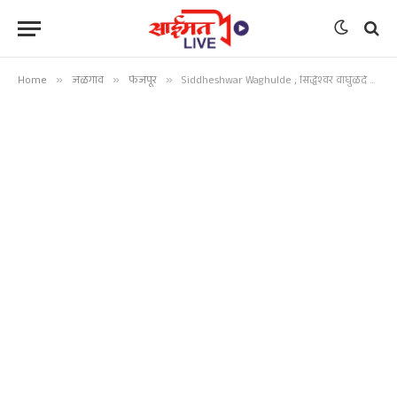
Home
»
जळगाव
»
फैजपूर
»
Siddheshwar Waghulde ; सिद्धेश्वर वाघुळदे यांनी स्वखर्चाने केली गटारी साफ