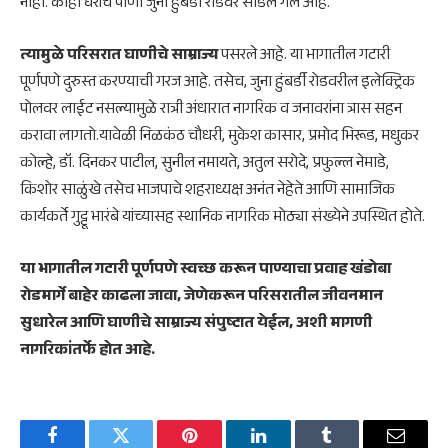
नाही. काही घरांचे पाणी जुना हुंबर्डी रोडवर सोडले गेले आहे.
त्यामुळे परिसरात घाणीचे साम्राज्य
पसरले आहे. या भागातील गटारी
पूर्णपणे दुरुस्त करण्याची गरज आहे. तसेच, जुना हुंबर्डी रोडवरील इलेक्ट्रिक
पोलवर लाईट नसल्यामुळे रात्री अंधारात नागरिक व जनावरांना त्रास सहन
करावा लागतो.यावेळी निळकंठ चौधरी, मुकेश कासार, प्रमोद भिरूड, मधुकर
कोल्हे, डॉ. दिनकर पाटील, सुनील नमायते, अतुल सरोदे, प्रफुल्ल नेमाडे,
किशोर साळुंखे तसेच भाजपाचे शहराध्यक्ष अनंत नेहेते आणि सामाजिक
कार्यकर्ते गुट्टू भारंबे यांच्यासह स्थानिक नागरिक मोठ्या संख्येने उपस्थित होते.
या भागातील गटारी पूर्णपणे स्वच्छ करून पाण्याचा प्रवाह खंडोबा
रोडमार्गे बाहेर काढला जावा, जेणेकरून परिसरातील जीवनमान
सुधारेल आणि घाणीचे साम्राज्य संपुष्टात येईल, अशी मागणी
नागरिकांतर्फे होत आहे.