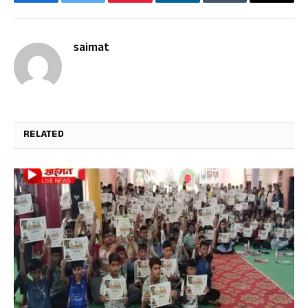
Facebook
Twitter
Pinterest
LinkedIn
Tumblr
Email
saimat
RELATED
POSTS