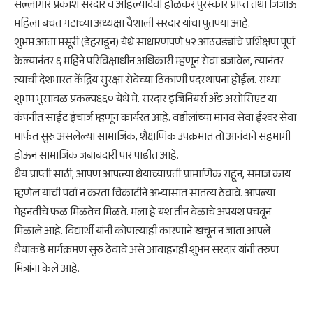
सल्लागार प्रकाश सरदार व अहिल्यादेवी होळकर पुरस्कार प्राप्त तथा जिजाऊ
महिला बचत गटाच्या अध्यक्षा वैशाली सरदार यांचा पुतण्या आहे.
शुभम आता मसूरी (डेहराडून) येथे साधारणपणे ५२ आठवड्यांचे प्रशिक्षण पूर्ण
केल्यानंतर ६ महिने परिविक्षाधीन अधिकारी म्हणून सेवा बजावेल, त्यानंतर
त्याची देशभारत केंद्रिय सुरक्षा सेवेच्या ठिकाणी पदस्थापना होईल. सध्या
शुभम भुसावळ प्रकल्प६६० येथे मे. सरदार इंजिनियर्स अँड असोसिएट या
कंपनीत साईट इंचार्ज म्हणून कार्यरत आहे. वडीलांच्या मानव सेवा ईश्वर सेवा
मार्फत सुरु असलेल्या सामाजिक, शैक्षणिक उपक्रमात तो आनंदाने सहभागी
होऊन सामाजिक जबाबदारी पार पाडीत आहे.
धैय प्राप्ती साठी, आपण आपल्या धेयाच्याप्रती प्रामाणिक राहून, समाज काय
म्हणेल याची पर्वा न करता चिकाटीने अभ्यासात सातत्य ठेवावे. आपल्या
मेहनतीचे फळ मिळतेच मिळते. मला हे यश तीन वेळाचे अपयश पचवून
मिळाले आहे. विद्यार्थी यांनी कोणत्याही कारणाने खचून न जाता आपले
धैयाकडे मार्गक्रमण सुरु ठेवावे असे आवाहनही शुभम सरदार यांनी तरुण
मित्रांना केले आहे.