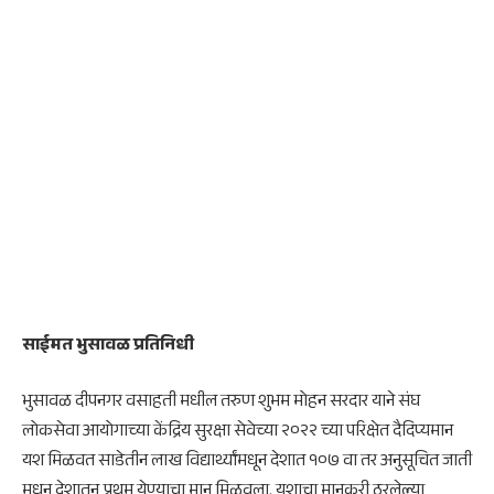
साईमत भुसावळ प्रतिनिधी
भुसावळ दीपनगर वसाहती मधील तरुण शुभम मोहन सरदार याने संघ
लोकसेवा आयोगाच्या केंद्रिय सुरक्षा सेवेच्या २०२२ च्या परिक्षेत दैदिप्यमान
यश मिळवत साडेतीन लाख विद्यार्थ्यांमधून देशात १०७ वा तर अनुसूचित जाती
मधून देशातून प्रथम येण्याचा मान मिळवला. यशाचा मानकरी ठरलेल्या