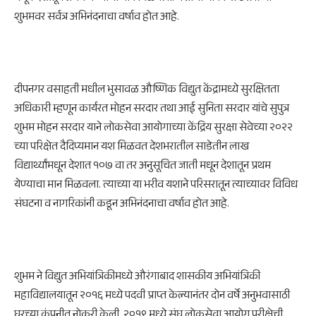
शुभमवर सर्वत्र अभिनंदनाचा वर्षाव होत आहे.
दीपनगर वसाहती मधील भुसावळ औष्णिक विद्युत केंद्रामध्ये सुरक्षितता
अधिकारी म्हणून कार्यरत मोहन सरदार तथा आई सुनिता सरदार यांचे सुपुत्र
शुभम मोहन सरदार याने लोकसेवा आयोगाच्या केंद्रिय सुरक्षा सेवेच्या २०२२
च्या परिक्षेत दैदिप्यमान यश मिळवत देशभरातील साडेतीन लाख
विद्यार्थ्यांमधून देशात १०७ वा तर अनुसूचित जाती मधून देशातून प्रथम
येण्याचा मान मिळवला. त्याच्या या भरीव यशाने परिसरातून त्याच्यावर विविध
संघटना व नागरिकांनी कडून अभिनंदनाचा वर्षाव होत आहे.
शुभम ने विद्युत अभियांत्रिकीमध्ये औरंगाबाद शासकीय अभियांत्रिकी
महाविद्यालयातून २०१६ मध्ये पदवी प्राप्त केल्यानंतर दोन वर्षे अनुभवासाठी
घरच्या कंपनीत नोकरी केली. २०१९ मध्ये संघ लोकसेवा आयोग परीक्षेची