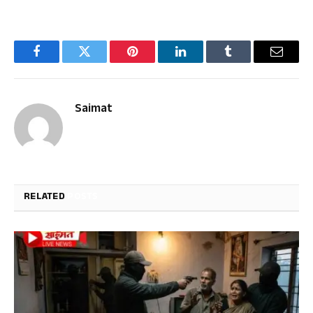
Facebook
Twitter
Pinterest
LinkedIn
Tumblr
Email
Saimat
RELATED
POSTS