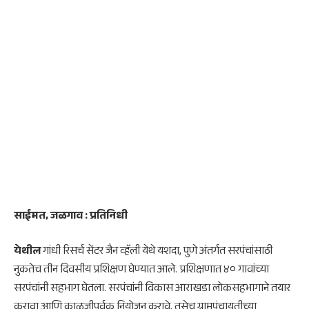
साईमत, जळगाव : प्रतिनिधी
येथील
गांधी रिसर्च सेंटर जैन व्हॅली येथे यशदा, पुणे अंतर्गत सरपंचांसाठी
नुकतेच तीन दिवसीय प्रशिक्षण घेण्यात आले. प्रशिक्षणात ४० गावांच्या
सरपंचांनी सहभाग घेतला. सरपंचांनी विकास आराखडा लोकसहभागाने तयार
करावा आणि काळजीपूर्वक नियोजन करावे, तसेच ग्रामपंचायतीच्या