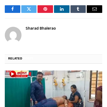
Facebook
Twitter
Pinterest
LinkedIn
Tumblr
Email
Sharad Bhalerao
RELATED
POSTS