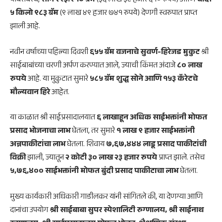
याबरोबरच,
सोने २९३.९१० ग्रॅम
(३६ लाख ३८ हजार ६१० रुपये) आणि
चांदी
५ किलो ९८३ ग्रॅम
(९ लाख ४९ हजार ७४१ रुपये) देणगी स्वरुपात प्राप्त
झाली आहे.
नवीन वर्षाच्या पहिल्या दिवशी
६५५ ग्रॅम वजनाचे सुवर्ण-हिरेजड मुकुट
श्री
साईबाबांच्या चरणी अर्पण करण्यात आले, ज्याची किंमत अंदाजे
८० लाख
रुपये
आहे. या मुकुटात सुमारे
५८५ ग्रॅम शुद्ध सोने आणि १५३ कॅरेटचे
मौल्यवान हिरे
आहेत.
या काळात श्री साईप्रसादालयात
६ लाखाहून अधिक साईभक्तांनी मोफत
प्रसाद भोजनाचा लाभ
घेतला, तर सुमारे
१ लाख ९ हजार साईभक्तांनी
अन्नपाकीटांचा लाभ
घेतला. शिवाय
७,६७,४४४ लाडू प्रसाद पाकीटांची
विक्री
झाली, ज्यातून
२ कोटी ३० लाख २३ हजार रुपये
प्राप्त झाले. तसेच
५,७६,४०० साईभक्तांनी मोफत बुंदी प्रसाद पाकीटाचा लाभ
घेतला.
मुख्य कार्यकारी अधिकारी गाडीलकर यांनी सांगितले की, या देणग्या आणि
दानांचा उपयोग
श्री साईबाबा सुपर स्पेशालिटी रुग्णालय, श्री साईनाथ