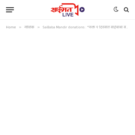
Home
»
नाशिक
»
SaiBaba Mandir donations : “फक्त ९ दिवसांत साईबाबा संस्थानला २३ कोटींच्या देणगीचा नवा विक्रम!”