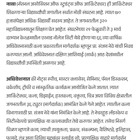
नासा
(नॅशनल असोसिशन ऑफ स्टुडंट्स ऑफ आर्किटेक्चर) ही आर्किटेक्चर
शिकणाऱ्या विद्यार्थ्यांची जगातील सर्वात मोठी संघटना आहे. त्यात ७०
हजारांपेक्षा अधिक विद्यार्थी सदस्य आहेत. ते जगभरातील ३२०
महाविद्यालयातून शिक्षण घेत आहेत. संघटनेच्या २९ फेब्रुवारी ते ३ मार्च
दरम्यान केरळमधील एरनाड नॉलेज सिटी येथे होणाऱ्या ६६ व्या वार्षिक
अधिवेशनासाठी कला प्रकारातील मार्गदर्शक म्हणून प्रा. संजय नेवे यांची निवड
करण्यात आली. अधिवेशनात दक्षिण आशियाई (सार्क) आठ देशांमधील
विद्यार्थ्यांची उपस्थिती असणार आहे.
अधिवेशनात
की नोट्स स्पीच, मास्टर क्लासेस, सेमिनार, पॅनल डिस्कशन,
वर्कशॉप, ट्रॉफी व सांस्कृतिक कार्यक्रम आयोजित केले जातात. त्यात
आर्किटेक्चर, कला, डिझाईन, हस्तकला, वक्तृत्व, चित्र अशा विविध क्षेत्रातील
जगभरातील ३६ ट्युटर (मार्गदर्शक) आमंत्रित केले गेले आहेत. त्यातील कला
विभागासाठी प्रा. संजय नेवे यांना निमंत्रित केले आहे. ते नेचरहूड लँडस्केप व
सिटीस्केपचे प्रात्यक्षिक या कालावधीत तेथे करणार आहेत. तसेच निसर्ग
चित्रण म्हणजे काय, त्याची उपयुक्तता, प्रकार, संकल्पना, वैशिष्ट्ये, इतिहास,
फायदे, तंत्र अशा विविध मुद्द्यांवर स्लाईड शो, प्रात्यक्षिक याद्वारे मार्गदर्शन