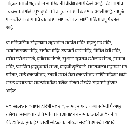
सोहळ्यासाठी शहरातील नागरिकांनी विविध तयारी केली आहे. दिंडी मार्गावर
स्वच्छता, रांगोळी, पुष्पवृष्टी तसेच गुढी उभारणी करण्यात आली आहे. यामुळे
पालखीच्या स्वागताचे वातावरण आणखी भव्य आणि भक्तिभावपूर्ण बनले
आहे.
या ऐतिहासिक सोहळ्यात शहरातील सतपंथ मंदिर, महानुभाव मंदिर,
स्वामीनारायण मंदिर, खंडोबा मंदिर, गणपती वाडी मंदिर, विविध देवी मंदिर,
तसेच गणेश मंडळे, दुर्गोत्सव मंडळे, खुशाल महाराज रथोत्सव मंडळ, इस्कॉन
मंदिर, प्रजापिता ब्रह्मकुमारी संस्था, दादाजी धुनिवाले, संत गजानन महाराज भक्त
परिवार, साई भक्त परिवार, स्वामी समर्थ सेवा भक्त परिवार आणि महिला भजनी
मंडळ यासारख्या संघटनांमधील भाविक मोठ्या संख्येने सहभागी होणार
आहेत.
महामंडलेश्वर जनार्धन हरिजी महाराज, श्रीमद् भागवत कथा समिती फैजपूर
तसेच ग्रामस्थांच्या वतीने भाविकांना आवाहन करण्यात आले आहे की, या
ऐतिहासिक मुक्ताई पालखी सोहळ्यात मोठ्या संख्येने उपस्थित राहावे.