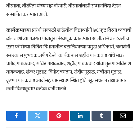
वीरमाता, वीरपिता यांच्यासह वीरनारी, वीरमातांचाही सन्मानचिन्ह देऊन
सन्मानित करण्यात आले.
कार्यक्रमाच्या
प्रारंभी सकाळी शाळेतील विद्यार्थ्यांनी ७६ फूट तिरंगा ध्वजाची
ढोलताशांच्या गजरात गावातून मिरवणूक काढण्यात आली. तसेच लष्करी व
एअर फोर्सच्या विविध विभागातील बटालियनच्या प्रमुख अधिकारी, जवानांनी
स्मारकास पुष्पचक्र अर्पण केले. कार्यक्रमास शहीद गायकवाड यांचे भाऊ
प्रमोद गायकवाड, सचिन गायकवाड, शहीद गायकवाड यांचा मुलगा अविनाश
गायकवाड, शंकर मुठाळ, विनोद जगताप, संदीप मुठाळ, गजीराम मुठाळ,
कृष्णा गायकवाड आदींसह ग्रामस्थ उपस्थित होते. सूत्रसंचलन तथा आभार
कवी विजयकुमार कर्डक यांनी मानले.
Facebook
Twitter
Pinterest
LinkedIn
Tumblr
Email