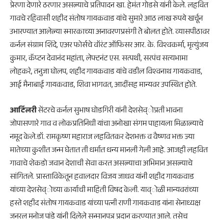
प्रेरणा देणारे ठरणार असल्याचे प्रतिपादन खा. हेमंत गोडसे यांनी केले. लहवित
गावचे रहिवासी शहीद संतोष गायकवाड यांचे सुमारे आठ लाख रुपये खर्चून
उभारण्यात आलेल्या स्मारकाच्या अनावरणप्रसंगी तेे बोलत होते. व्यासपीठावर
कर्नल संग्राम शिंदे, एअर फोर्सचे वॉरंट ऑफिसर आर. के. विश्‍वकर्मा, मृत्युंजय
कुमार, कॅप्टन देवानंद महांता, लेफ्टनंट एस. सत्पथी, सरपंच सत्यभामा
लोहकरे, तनुजा घोलप, शहीद गायकवाड यांचे वडील विश्‍वनाथ गायकवाड,
आई मैनाबाई गायकवाड, शिवा भागवत, आदींसह मान्यवर उपस्थित होते.
आर्टिलरी
सेंटरचे कर्नल सुभाष घोडगिरी यांनी देशसेव्ोप्रती भावना
जोपासणारे गाव व लोकप्रतिनिधी यांचा अनोखा संगम पाहायला मिळाल्याचे
नमूद केले.डॉ. रामकृष्ण महाराज लहवितकर देशभक्त व वैष्णव भक्त ज्या
मातेच्या कुशीत जन्म घेतात ती धर्मात धन्य मानली गेली आहे. आजही लहवित
गावाचे शेकडो जवान देशाची सेवा करत असल्याचा अभिमान असल्याचे
सांगितले. प्रास्ताविकेतून हवालदार विजय जाधव यांनी शहीद गायकवाड
यांच्या देशसेव्ोच्या कार्याची माहिती विषद केली. याव्ोळी मान्यवरांच्या
हस्ते शहीद संतोष गायकवाड यांच्या पत्नी राणी गायकवाड यांना सेनाध्यक्ष
जनरल मनोज पांडे यांनी दिलेले सन्मानपत्र प्रदान करण्यात आले. तसेच