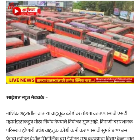
साईमत न्यूज नेटवर्क –
नाशिक शहरातील वाढत्या वाहतूक कोंडीवर तोडगा काढण्यासाठी एसटी
महामंडळाकडून मोठा निर्णय घेण्याचे नियोजन सुरू आहे. निमाणी बसस्थानक
परिसरात होणारी प्रचंड वाहतूक कोंडी कमी करण्यासाठी सुमारे ४०० बस
फेऱ्या तपोवन येथील सिटीलिंक बस डेपोतून सुरू करण्याचा विचार केला जात