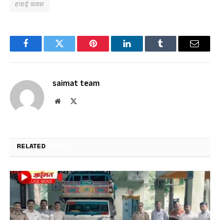
हवाई प्रवास
Facebook
Twitter
Pinterest
LinkedIn
Tumblr
Email
saimat team
Website
X
(Twitter)
RELATED
POSTS