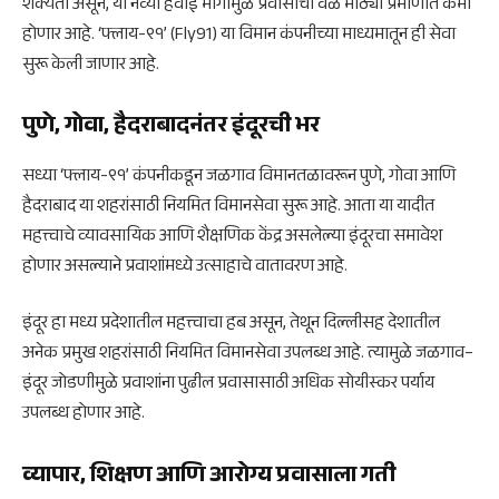
शक्यता असून, या नव्या हवाई मार्गामुळे प्रवासाचा वेळ मोठ्या प्रमाणात कमी
होणार आहे. ‘फ्लाय-९१’ (Fly91) या विमान कंपनीच्या माध्यमातून ही सेवा
सुरू केली जाणार आहे.
पुणे, गोवा, हैदराबादनंतर इंदूरची भर
सध्या ‘फ्लाय-९१’ कंपनीकडून जळगाव विमानतळावरून पुणे, गोवा आणि
हैदराबाद या शहरांसाठी नियमित विमानसेवा सुरू आहे. आता या यादीत
महत्त्वाचे व्यावसायिक आणि शैक्षणिक केंद्र असलेल्या इंदूरचा समावेश
होणार असल्याने प्रवाशांमध्ये उत्साहाचे वातावरण आहे.
इंदूर हा मध्य प्रदेशातील महत्त्वाचा हब असून, तेथून दिल्लीसह देशातील
अनेक प्रमुख शहरांसाठी नियमित विमानसेवा उपलब्ध आहे. त्यामुळे जळगाव–
इंदूर जोडणीमुळे प्रवाशांना पुढील प्रवासासाठी अधिक सोयीस्कर पर्याय
उपलब्ध होणार आहे.
व्यापार, शिक्षण आणि आरोग्य प्रवासाला गती