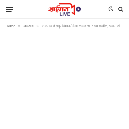
Home
»
जळगाव
»
जळगाव ते इंदूर विमानसेवेला लवकरच हिरवा कंदील; प्रवास होणार काही मिनिटांत