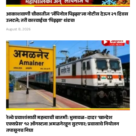
आकाशवाणी चौकातील ‘लॅपिनोज पिझ्झा’ला नोटीस देऊन २१ दिवस
उलटले; तरी कारवाईचा ‘पिझ्झा’ थंडच!
August 8, 2026
रेल्वे प्रवाशांसाठी महत्त्वाची बातमी: भुसावळ–दादर ‘खान्देश
एक्सप्रेस’ १२ ऑगस्टला अमळनेरहून सुटणार; प्रवासाचे नियोजन
तपासूनच निघा