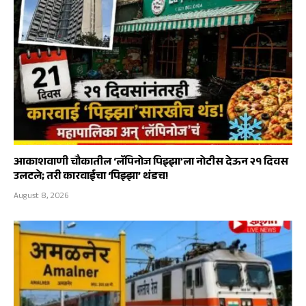
आकाशवाणी चौकातील ‘लॅपिनोज पिझ्झा’ला नोटीस देऊन २१ दिवस
उलटले; तरी कारवाईचा ‘पिझ्झा’ थंडच!
August 8, 2026