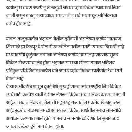
अट्रावल या अगदी छोट्याशा गावात जन्मास आलेल्या कल्पेश शिरसाळे या
उदयोन्मुख तरुण अष्टपैलू खेळाडूची आंतरराष्ट्रीय क्रिकेट स्पर्धसाठी निवड
झाली असून याबद्द्‌ल त्याच्यावर समाजातील सर्व स्तरामधून अभिनंदनाचा
वर्षाव हेोत आहे.
यावल तालुक्यातील अट्रावल येथील रहीवासी असलेल्या कल्पेश नारायण
क्षिरसाळे हा फैजपूर येथील डीएन कॉलेज मधील मराठी एमएचा विद्यार्थी आहे.
मध्यमवर्गीय कुटुंबात जन्माला आलेल्या कल्पेश यास लहाणपणापासूनच
क्रिकेट खेळण्याचा छंद होता.अट्रावल सारख्या छोट्या गावात अतिशय
प्रतिकुल परिस्थितीत कल्पेश याने आंतरराष्ट्रीय क्रिकेट स्पर्धेपर्यंत उंच भरारी
घेतली आहे.
येत्या 8 ऑक्टोंबरपासून दुबई येथे सुरू होणाऱ्या आंतरराष्ट्रीय लिग क्रिकेट
स्पर्धेसाठी कल्पेश याची इंडीयन नॅशनल क्रिकेट संघात निवड करण्यात आली
आहे.या संघात निवड झालेला तो महाराष्ट्र राज्यातील एकमेव खेळाडू ठरला
आहे. नुकतेच राजस्थानमध्ये आंतरराज्य क्रिकेट स्पर्धेतील सराव सामन्यांचे
आयोजन करण्यात आले होते. या सराव सामन्यांमध्ये देशातील सुमारे 500
च्यावर क्रिकेटपटूंनी भाग घेतला होता.