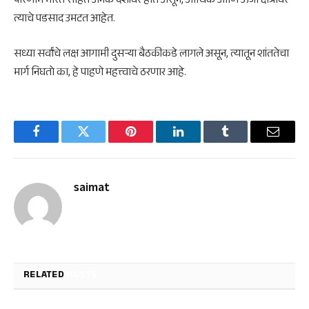
परिणाम
भारत
सहित अनेक देशांवर होत असून, आर्थिक आणि ऊर्जा क्षेत्रावर
त्याचे पडसाद उमटत आहेत.
सध्या सर्वांचे लक्ष आगामी दुसऱ्या बैठकीकडे लागले असून, त्यातून शांततेचा
मार्ग निघतो का, हे पाहणे महत्त्वाचे ठरणार आहे.
Facebook
Twitter
Pinterest
LinkedIn
Tumblr
Email
saimat
RELATED
POSTS