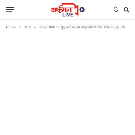
Home
»
राज्य
»
इराण-अमेरिका युद्धबंदी चर्चेला पहिल्याच फेरीत अडथळा; दुसऱ्या बैठकीकडे जगाचे लक्ष