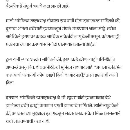
बैठकीकडे संपूर्ण जगाचे लक्ष लागले आहे.
माजी अमेरिकन राष्ट्राध्यक्ष
डोनाल्ड ट्रम्प
यांनी मोठा दावा करत सांगितले की,
दुसऱ्या शांतता चर्चेसाठी इराणकडून संपर्क साधण्यात आला आहे. तसेच
अमेरिकेने इराणवर कडक आर्थिक नाकेबंदी लागू केली असून, कोणत्याही
प्रकारचा व्यापार करण्यास मर्यादा घालण्यात आल्या आहेत.
ट्रम्प यांनी स्पष्ट शब्दांत सांगितले की, इराणकडे कोणत्याही परिस्थितीत
अण्वस्त्रे असू नयेत, हीच अमेरिकेची भूमिका राहणार आहे. “जगाला ब्लॅकमेल
करण्याची परवानगी कोणालाही दिली जाणार नाही,” असा इशाराही त्यांनी
दिला.
दरम्यान, अमेरिकेचे उपराष्ट्राध्यक्ष
जे. डी. व्हान्स
यांनी
इस्लामाबाद
येथे
झालेल्या चर्चेत काही प्रमाणात प्रगती झाल्याचे सांगितले. त्यांनी नमूद केले
की, अण्वस्त्रांच्या मुद्द्यावर इराणकडून सकारात्मक संकेत मिळत असल्याने
चर्चा लांबवण्याची गरज नाही.