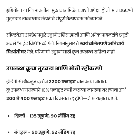
इंडिगोला या नियमावलीला मुदतवाढ मिळेल, अशी अपेक्षा होती. मात्र DGCAने
मुदतवाढ नाकारताच कंपनीचे संपूर्ण वेळापत्रक कोलमडले.
सॉफ्टवेअर अपडेशनमुळे उड्डाणे उशिरा झाली आणि अनेक पायलटांचे ड्यूटी
अवर्स “नाईट विंडो”मध्ये गेले. नियमांनुसार ते
स्वयंचलितपणे अनिवार्य
विश्रांतीवर
गेले. परिणामी, उड्डाणांसाठी क्रूच उपलब्ध राहिला नाही.
उपलब्ध क्रूचा तुटवडा आणि मोठी रद्दीकरणे
इंडिगो संस्थेकडून दररोज
2200 फ्लाइट
चालवल्या जातात.
क्रू उपलब्ध नसल्याने 10% फ्लाइट कमी कराव्या लागल्या तर त्याचा अर्थ
200 ते 400 फ्लाइट
एका दिवसात रद्द होणे—जे प्रत्यक्षात घडले.
दिल्ली –
135 उड्डाणे, 90 लँडिंग रद्द
बंगळुरू –
50 उड्डाणे, 52 लँडिंग रद्द