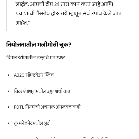
जाईल. आमची टीम 24 तास काम करत आहे आणि
प्रवाशांची गैरसोय होऊ नये म्हणून सर्व उपाय केले जात
आहेत.”
नियोजनातील भलीमोठी चूक?
विमान उद्योगातील तज्ज्ञांचे मत स्पष्ट—
A320 सॉफ्टवेअर ग्लिच
विंटर शेड्यूलमधील उड्डाणांची वाढ
FDTL नियमांची अचानक अंमलबजावणी
क्रू मॅनेजमेंटमधील त्रुटी