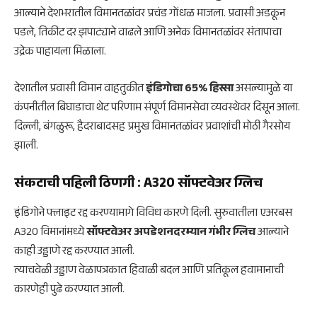
आल्याने देशभरातील विमानतळांवर प्रचंड गोंधळ माजला. प्रवासी अडकून
पडले, तिकीट दर झपाट्याने वाढले आणि अनेक विमानतळांवर संतापाचा
उद्रेक पाहायला मिळाला.
देशातील प्रवासी विमान वाहतुकीत
इंडिगोचा 65% हिस्सा
असल्यामुळे या
कंपनीतील बिघाडाचा थेट परिणाम संपूर्ण विमानसेवा व्यवस्थेवर दिसून आला.
दिल्ली, बंगळुरू, हैदराबादसह प्रमुख विमानतळांवर प्रवाशांची मोठी गैरसोय
झाली.
संकटाची पहिली ठिणगी : A320 सॉफ्टवेअर ग्लिच
इंडिगोने फ्लाइट रद्द करण्यामागे विविध कारणे दिली. सुरुवातीला एअरबस
A320 विमानांमध्ये
सॉफ्टवेअर अपडेशनदरम्यान गंभीर ग्लिच
आल्याने
काही उड्डाणे रद्द करण्यात आली.
त्याचवेळी उड्डाण वेळापत्रकात हिवाळी बदल आणि प्रतिकूल हवामानाची
कारणेही पुढे करण्यात आली.