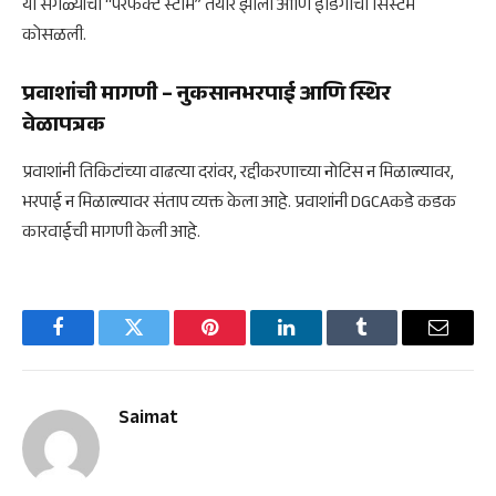
या सगळ्यांचा “परफेक्ट स्टॉर्म” तयार झाला आणि इंडिगोची सिस्टम
कोसळली.
प्रवाशांची मागणी – नुकसानभरपाई आणि स्थिर
वेळापत्रक
प्रवाशांनी तिकिटांच्या वाढत्या दरांवर, रद्दीकरणाच्या नोटिस न मिळाल्यावर,
भरपाई न मिळाल्यावर संताप व्यक्त केला आहे. प्रवाशांनी DGCAकडे कडक
कारवाईची मागणी केली आहे.
Facebook
Twitter
Pinterest
LinkedIn
Tumblr
Email
Saimat