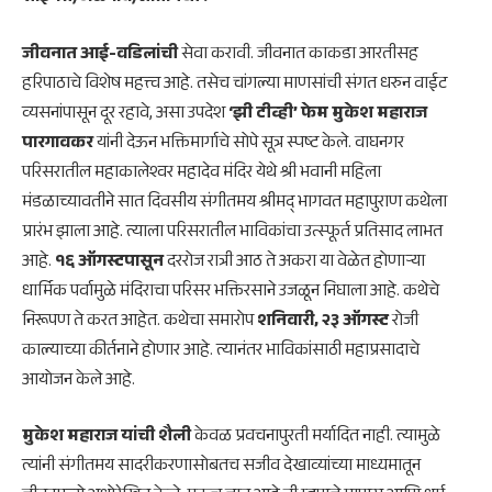
जीवनात आई-वडिलांची
सेवा करावी. जीवनात काकडा आरतीसह
हरिपाठाचे विशेष महत्त्व आहे. तसेच चांगल्या माणसांची संगत धरुन वाईट
व्यसनांपासून दूर रहावे, असा उपदेश
‘झी टीव्ही’ फेम मुकेश महाराज
पारगावकर
यांनी देऊन भक्तिमार्गाचे सोपे सूत्र स्पष्ट केले. वाघनगर
परिसरातील महाकालेश्वर महादेव मंदिर येथे श्री भवानी महिला
मंडळाच्यावतीने सात दिवसीय संगीतमय श्रीमद्‌ भागवत महापुराण कथेला
प्रारंभ झाला आहे. त्याला परिसरातील भाविकांचा उत्स्फूर्त प्रतिसाद लाभत
आहे.
१६ ऑगस्टपासून
दररोज रात्री आठ ते अकरा या वेळेत होणाऱ्या
धार्मिक पर्वामुळे मंदिराचा परिसर भक्तिरसाने उजळून निघाला आहे. कथेचे
निरूपण ते करत आहेत. कथेचा समारोप
शनिवारी, २३ ऑगस्ट
रोजी
काल्याच्या कीर्तनाने होणार आहे. त्यानंतर भाविकांसाठी महाप्रसादाचे
आयोजन केले आहे.
मुकेश महाराज यांची शैली
केवळ प्रवचनापुरती मर्यादित नाही. त्यामुळे
त्यांनी संगीतमय सादरीकरणासोबतच सजीव देखाव्यांच्या माध्यमातून