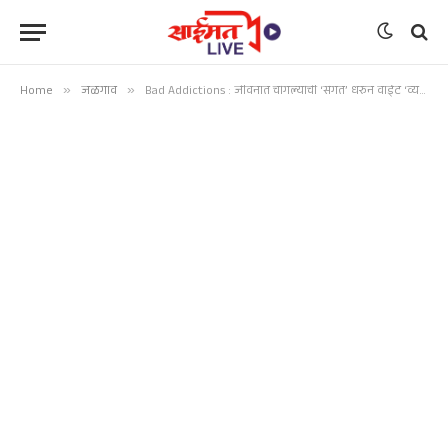
Home
»
जळगाव
»
Bad Addictions : जीवनात चांगल्यांची ‘संगत’ धरुन वाईट ‘व्यसनांपासून’ दूर रहावे