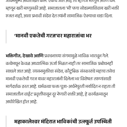
जीवनमूल्ये अधोरेखित केले. एकच जात आहे ती म्हणजे माणूस आणि धर्म.
म्हणून खरी माणुसकी आहे. समाजातला ‘मी’ पणा सोडल्याशिवाय खरी भक्ती
रुजत नाही, असा प्रभावी संदेश देत त्यांनी सामाजिक ऐक्याचा धडा दिला.
‘मानवी एकतेची गरज’वर महाराजांचा भर
भक्तिगीत, देखावे आणि
प्रवचनाच्या संगमामुळे भाविक भारावून गेले.
कथेमधून केवळ अध्यात्मिक ऊर्जा मिळत नाही तर सामाजिक प्रबोधनही
साधले जात आहे. व्यसनमुक्तीचा संदेश, कौटुंबिक संस्कारांचे महत्त्व तसेच
मानवी एकतेची गरज यावर महाराजांनी दिलेला भर विशेषतः तरुणांसाठी
मार्गदर्शक ठरत आहे. धर्मकथा फक्त पूजा-अर्चनेपुरती मर्यादित न राहता ती
समाजातील वाईट प्रवृत्तींपासून दूर नेणारी शक्ती आहे, हे कार्यक्रमातून
अधोरेखित होत आहे.
महाकालेश्वर मंदिरात भाविकांची उत्स्फूर्त उपस्थिती