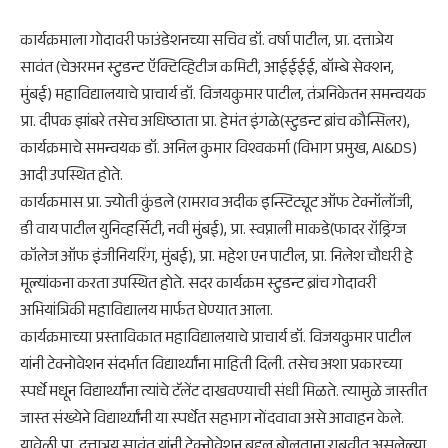
कार्यक्रमाला गोदावरी फाउंडेशनच्या सचिव डॉ. वर्षा पाटील, प्रा. दत्तात्रेय
सावंत (चेअरमन स्टुडन्ट ऍक्टिव्हिटीज कमिटी, आईईईई, बॉम्बे सेक्शन,
मुंबई) महाविद्यालयाचे प्राचार्य डॉ. विजयकुमार पाटील, तंत्रनिकेतन समन्वयक
प्रा. दीपक झांबरे तसेच अधिष्ठाता प्रा. हेमंत इंगळे(स्टुडन्ट ब्रांच कौन्सिलर),
कार्यक्रमाचे समन्वयक डॉ. अनिल कुमार विश्वकर्मा (विभाग प्रमुख, AI&DS)
आदी उपस्थित होते.
कार्यक्रमास प्रा. ज्योती कुंडले (रामराव अदीक इन्स्टिट्यूट ऑफ टेक्नॉलॉजी,
डी वाय पाटील युनिव्हर्सिटी, नवी मुंबई), प्रा. स्वप्नाली माकडे(फादर रॉड्रिग्ज
कॉलेज ऑफ इंजीनियरिंग, मुंबई), प्रा. महेश एन पाटील, प्रा. निलेश चौधरी हे
मूल्यांकना करता उपस्थित होते. सदर कार्यक्रम स्टुडन्ट ब्रांच गोदावरी
अभियांत्रिकी महाविद्यालय मार्फत घेण्यात आला.
कार्यक्रमाच्या प्रस्ताविकात महाविद्यालयाचे प्राचार्य डॉ. विजयकुमार पाटील
यांनी टेक्नोवेशन संदर्भात विद्यार्थ्यांना माहिती दिली. तसेच अशा प्रकारच्या
स्पर्धे मधून विद्यार्थ्यांना त्यांचे टॅलेंट दाखवण्याची संधी मिळते. त्यामुळे जास्तीत
जास्त संख्येने विद्यार्थ्यांनी या स्पर्धेत सहभाग नोंदवावा असे आवाहन केले.
यावेळी प्रा. दत्तात्रय सावंत यांनी टेक्नोवेशन बद्दल बोलताना राबवीत असलेल्या