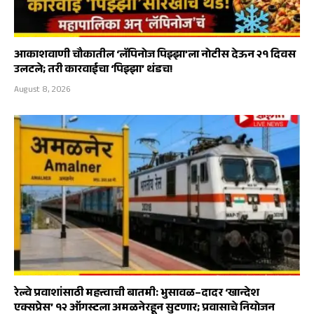
आकाशवाणी चौकातील ‘लॅपिनोज पिझ्झा’ला नोटीस देऊन २१ दिवस
उलटले; तरी कारवाईचा ‘पिझ्झा’ थंडच!
August 8, 2026
रेल्वे प्रवाशांसाठी महत्त्वाची बातमी: भुसावळ–दादर ‘खान्देश
एक्सप्रेस’ १२ ऑगस्टला अमळनेरहून सुटणार; प्रवासाचे नियोजन