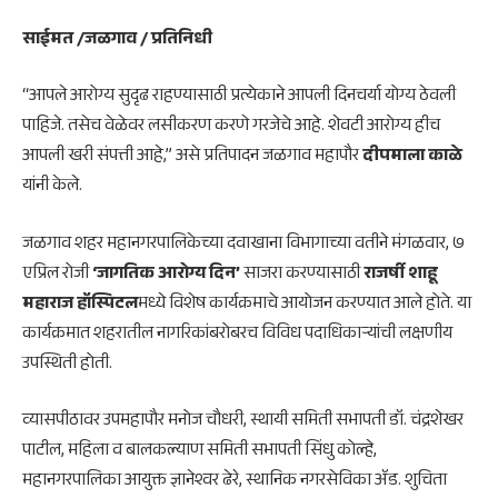
साईमत /जळगाव / प्रतिनिधी
“आपले आरोग्य सुदृढ राहण्यासाठी प्रत्येकाने आपली दिनचर्या योग्य ठेवली
पाहिजे. तसेच वेळेवर लसीकरण करणे गरजेचे आहे. शेवटी आरोग्य हीच
आपली खरी संपत्ती आहे,” असे प्रतिपादन जळगाव महापौर
दीपमाला काळे
यांनी केले.
जळगाव शहर महानगरपालिकेच्या दवाखाना विभागाच्या वतीने मंगळवार, ७
एप्रिल रोजी
‘जागतिक आरोग्य दिन’
साजरा करण्यासाठी
राजर्षी शाहू
महाराज हॉस्पिटल
मध्ये विशेष कार्यक्रमाचे आयोजन करण्यात आले होते. या
कार्यक्रमात शहरातील नागरिकांबरोबरच विविध पदाधिकाऱ्यांची लक्षणीय
उपस्थिती होती.
व्यासपीठावर उपमहापौर मनोज चौधरी, स्थायी समिती सभापती डॉ. चंद्रशेखर
पाटील, महिला व बालकल्याण समिती सभापती सिंधु कोल्हे,
महानगरपालिका आयुक्त ज्ञानेश्वर ढेरे, स्थानिक नगरसेविका ॲड. शुचिता