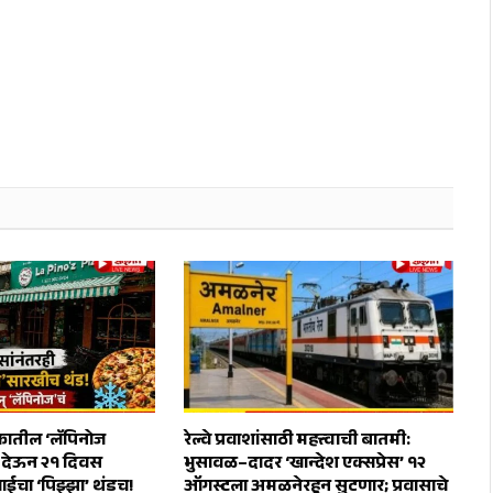
तील ‘लॅपिनोज
रेल्वे प्रवाशांसाठी महत्त्वाची बातमी:
स देऊन २१ दिवस
भुसावळ–दादर ‘खान्देश एक्सप्रेस’ १२
ाईचा ‘पिझ्झा’ थंडच!
ऑगस्टला अमळनेरहून सुटणार; प्रवासाचे