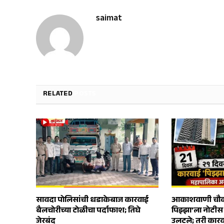
saimat
RELATED
POSTS
सावदा पोलिसांची धडाकेबाज कारवाई
आकाशवाणी चौका
बैलचोरीच्या टोळीचा पर्दाफाश; तिघे
पिझ्झा’ला नोटी
जेरबंद
उलटले; तरी कारव