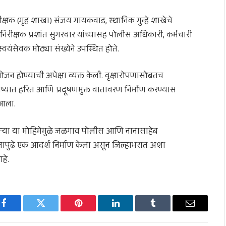
्षक (गृह शाखा) संजय गायकवाड, स्थानिक गुन्हे शाखेचे
िरीक्षक प्रशांत सुगरवार यांच्यासह पोलीस अधिकारी, कर्मचारी
वयंसेवक मोठ्या संख्येने उपस्थित होते.
ोजन होण्याची अपेक्षा व्यक्त केली. वृक्षारोपणासोबतच
भविष्यात हरित आणि प्रदूषणमुक्त वातावरण निर्माण करण्यास
 आला.
देणाऱ्या या मोहिमेमुळे जळगाव पोलीस आणि नानासाहेब
माजापुढे एक आदर्श निर्माण केला असून जिल्हाभरात अशा
हे.
Facebook
Twitter
Pinterest
LinkedIn
Tumblr
Email