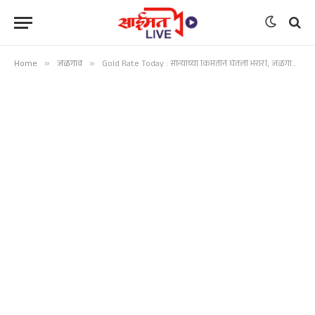
Home
»
जळगाव
»
Gold Rate Today : सोन्याच्या किंमतीने घेतली भरारी; जळगावात आजचे ताजे दर काय?