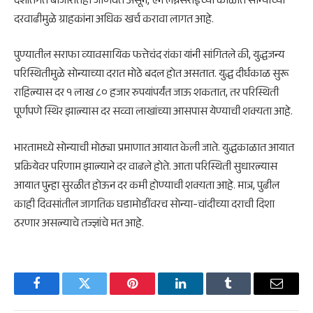
देशांतर्गत बाजारातही जाणवत असून, ऐन लग्नसराईच्या काळात सोन्याच्या
दरवाढीमुळे ग्राहकांना अधिक खर्च करावा लागत आहे.
पुण्यातील सराफा व्यावसायिक फत्तेचंद रांका यांनी सांगितले की, युद्धजन्य
परिस्थितीमुळे सोन्याच्या दरात मोठे बदल होत असतात. युद्ध दीर्घकाळ सुरू
राहिल्यास दर १ लाख ८० हजार रुपयांपर्यंत जाऊ शकतात, तर परिस्थिती
पूर्णपणे स्थिर झाल्यास दर सव्वा लाखांच्या आसपास येण्याची शक्यता आहे.
भारतामध्ये सोन्याची मोठ्या प्रमाणात आयात केली जाते. युद्धकाळात आयात
प्रक्रियेवर परिणाम झाल्याने दर वाढले होते. आता परिस्थिती सुधारल्यास
आयात पुन्हा सुरळीत होऊन दर कमी होण्याची शक्यता आहे. मात्र, पुढील
काही दिवसांतील जागतिक घडामोडींवरच सोन्या-चांदीच्या दराची दिशा
ठरणार असल्याचे तज्ज्ञांचे मत आहे.
Facebook
Twitter
Pinterest
LinkedIn
Tumblr
Email