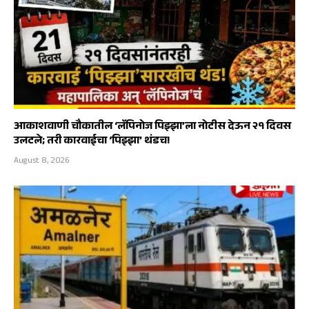
आकाशवाणी चौकातील ‘लॅपिनोज पिझ्झा’ला नोटीस देऊन २१ दिवस
उलटले; तरी कारवाईचा ‘पिझ्झा’ थंडच!
August 8, 2026