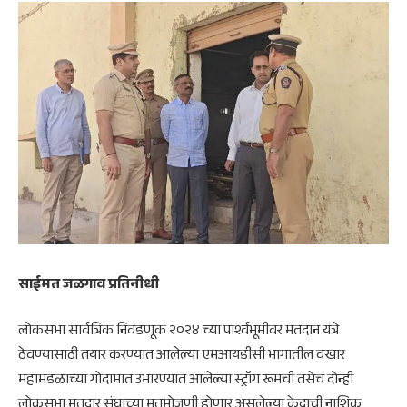
साईमत जळगाव प्रतिनीधी
लोकसभा सार्वत्रिक निवडणूक २०२४ च्या पार्श्वभूमीवर मतदान यंत्रे
ठेवण्यासाठी तयार करण्यात आलेल्या एमआयडीसी भागातील वखार
महामंडळाच्या गोदामात उभारण्यात आलेल्या स्ट्रॉंग रूमची तसेच दोन्ही
लोकसभा मतदार संघाच्या मतमोजणी होणार असलेल्या केंद्राची नाशिक